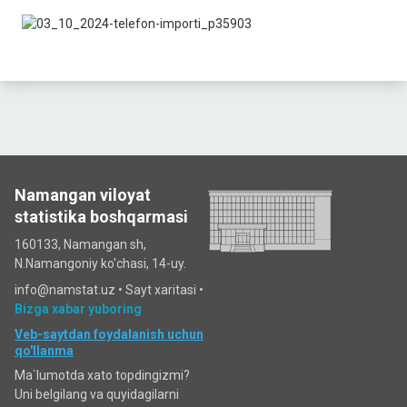
Namangan viloyat
statistika boshqarmasi
160133, Namangan sh,
N.Namangoniy ko'chasi, 14-uy.
info@namstat.uz •
Sayt xaritasi
•
Bizga xabar yuboring
Veb-saytdan foydalanish uchun
qo'llanma
Ma`lumotda xato topdingizmi?
Uni belgilang va quyidagilarni