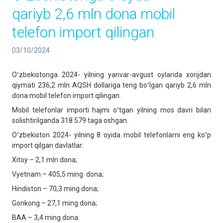
qariyb 2,6 mln dona mobil
telefon import qilingan
03/10/2024
Oʻzbekistonga 2024- yilning yanvar-avgust oylarida xorijdan
qiymati 236,2 mln AQSH dollariga teng boʻlgan qariyb 2,6 mln
dona mobil telefon import qilingan.
Mobil telefonlar importi hajmi oʻtgan yilning mos davri bilan
solishtirilganda 318 579 taga oshgan.
Oʻzbekiston 2024- yilning 8 oyida mobil telefonlarni eng koʻp
import qilgan davlatlar:
Xitoy – 2,1 mln dona;
Vyetnam – 405,5 ming dona;
Hindiston – 70,3 ming dona;
Gonkong – 27,1 ming dona;
BAA – 3,4 ming dona.