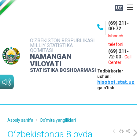
UZ
BOSHQARMA HAQIDA
(69) 211-
00-72
-
OCHIQ MA'LUMOTLAR
Ishonch
O‘ZBEKISTON RESPUBLIKASI
NASHRLAR
telefoni
MILLIY STATISTIKA
QO‘MITASI
(69) 211-
INTERAKTIV XIZMATLAR
NAMANGAN
72-00
-
Call
VILOYATI
MATBUOT XIZMATI
Center
STATISTIKA BOSHQARMASI
Tadbirkorlar
MUROJAATLAR
uchun:
hisobot.stat.uz
KONTAKTLAR
ga o'tish
Asosiy sahifa
Qo'mita yangiliklari
Oʻzbekistonga 8 oyda