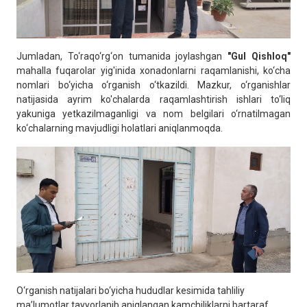
Jumladan, To‘raqo‘rg‘on tumanida joylashgan
"Gul Qishloq"
mahalla fuqarolar yig'inida xonadonlarni raqamlanishi, ko‘cha
nomlari bo‘yicha o‘rganish o‘tkazildi. Mazkur, o‘rganishlar
natijasida ayrim ko'chalarda raqamlashtirish ishlari to‘liq
yakuniga yetkazilmaganligi va nom belgilari o‘rnatilmagan
ko‘chalarning mavjudligi holatlari aniqlanmoqda.
O‘rganish natijalari bo‘yicha hududlar kesimida tahliliy
ma’lumotlar tayyorlanib aniqlangan kamchiliklarni bartaraf