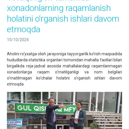
хonadonlarning raqamlanish
holatini o‘rganish ishlari davom
etmoqda
10/10/2024
Aholini ro‘yxatga olish jarayoniga tayyorgarlik ko‘rish maqsadida
hududlarda statistika organlari tomonidan mahalla faollari bilan
birgalikda reja-jadval asosida mahallalardagi raqamlanmagan
xonadonlarga raqam o‘rnatilganligi va nom belgilari
o‘rnatilmagan ko‘chalar holatini o‘rganish ishlari davom
etmoqda.