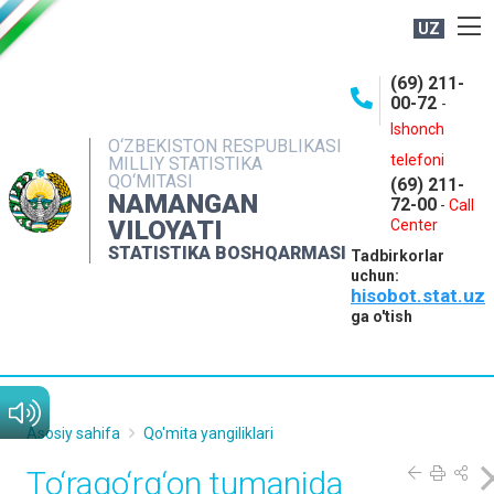
UZ
BOSHQARMA HAQIDA
(69) 211-
00-72
-
OCHIQ MA'LUMOTLAR
Ishonch
O‘ZBEKISTON RESPUBLIKASI
NASHRLAR
telefoni
MILLIY STATISTIKA
QO‘MITASI
(69) 211-
INTERAKTIV XIZMATLAR
NAMANGAN
72-00
-
Call
VILOYATI
MATBUOT XIZMATI
Center
STATISTIKA BOSHQARMASI
Tadbirkorlar
MUROJAATLAR
uchun:
hisobot.stat.uz
KONTAKTLAR
ga o'tish
Asosiy sahifa
Qo'mita yangiliklari
To‘raqo‘rg‘on tumanida