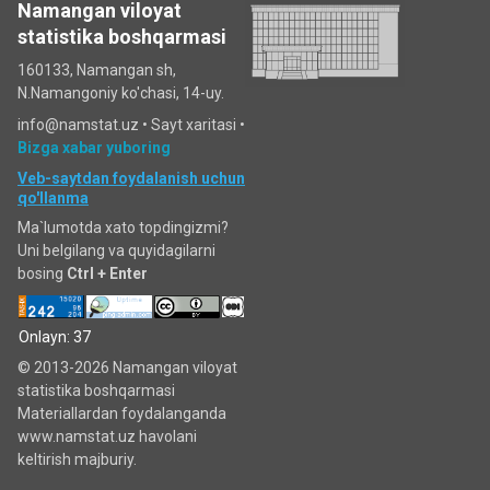
Namangan viloyat
statistika boshqarmasi
160133, Namangan sh,
N.Namangoniy ko'chasi, 14-uy.
info@namstat.uz •
Sayt xaritasi
•
Bizga xabar yuboring
Veb-saytdan foydalanish uchun
qo'llanma
Ma`lumotda xato topdingizmi?
Uni belgilang va quyidagilarni
bosing
Ctrl + Enter
Onlayn: 37
© 2013-2026 Namangan viloyat
statistika boshqarmasi
Materiallardan foydalanganda
www.namstat.uz havolani
keltirish majburiy.