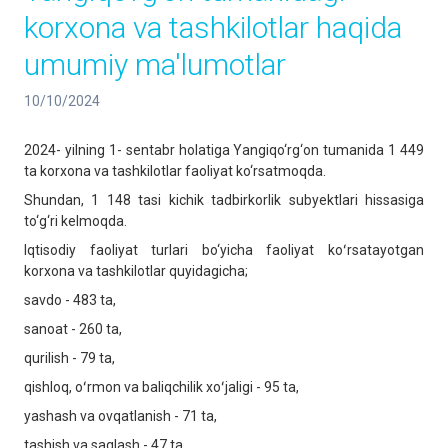
korxona va tashkilotlar haqida
umumiy ma'lumotlar
10/10/2024
2024- yilning 1- sentabr holatiga Yangiqo‘rg‘on tumanida 1 449
ta korxona va tashkilotlar faoliyat ko‘rsatmoqda.
Shundan, 1 148 tasi kichik tadbirkorlik subyektlari hissasiga
to‘g‘ri kelmoqda.
Iqtisodiy faoliyat turlari bo‘yicha faoliyat koʻrsatayotgan
korxona va tashkilotlar quyidagicha;
savdo - 483 ta,
sanoat - 260 ta,
qurilish - 79 ta,
qishloq, oʻrmon va baliqchilik xoʻjaligi - 95 ta,
yashash va ovqatlanish - 71 ta,
tashish va saqlash - 47 ta,