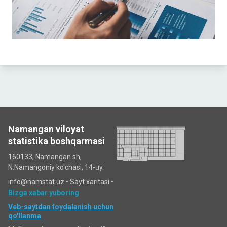
Namangan viloyat
statistika boshqarmasi
160133, Namangan sh,
N.Namangoniy ko'chasi, 14-uy.
info@namstat.uz •
Sayt xaritasi
•
Bizga xabar yuboring
Veb-saytdan foydalanish uchun
qo'llanma