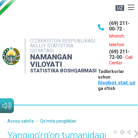
UZ
BOSHQARMA HAQIDA
(69) 211-
00-72
-
OCHIQ MA'LUMOTLAR
Ishonch
O‘ZBEKISTON RESPUBLIKASI
NASHRLAR
telefoni
MILLIY STATISTIKA
QO‘MITASI
(69) 211-
INTERAKTIV XIZMATLAR
NAMANGAN
72-00
-
Call
VILOYATI
MATBUOT XIZMATI
Center
STATISTIKA BOSHQARMASI
Tadbirkorlar
MUROJAATLAR
uchun:
hisobot.stat.uz
KONTAKTLAR
ga o'tish
Asosiy sahifa
Qo'mita yangiliklari
Yangiqo‘rg‘on tumanidagi