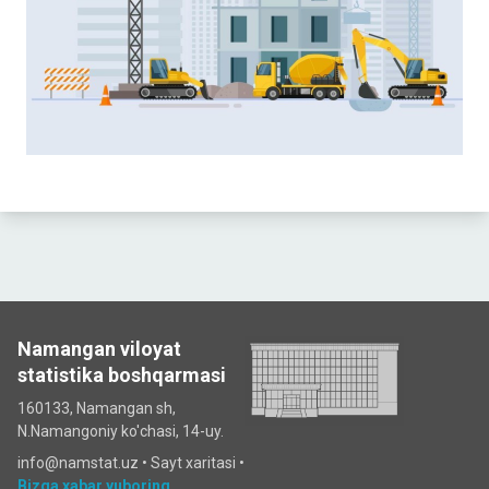
Namangan viloyat
statistika boshqarmasi
160133, Namangan sh,
N.Namangoniy ko'chasi, 14-uy.
info@namstat.uz •
Sayt xaritasi
•
Bizga xabar yuboring