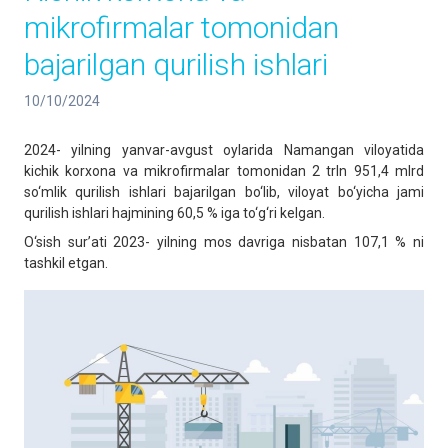
mikrofirmalar tomonidan
bajarilgan qurilish ishlari
10/10/2024
2024- yilning yanvar-avgust oylarida Namangan viloyatida
kichik korxona va mikrofirmalar tomonidan 2 trln 951,4 mlrd
so‘mlik qurilish ishlari bajarilgan bo‘lib, viloyat bo‘yicha jami
qurilish ishlari hajmining 60,5 % iga to‘g‘ri kelgan.
O‘sish sur’ati 2023- yilning mos davriga nisbatan 107,1 % ni
tashkil etgan.