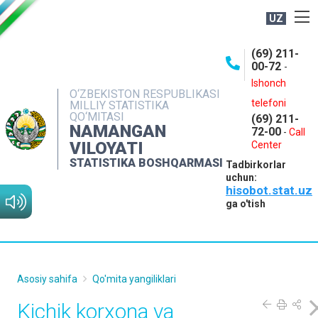
UZ
BOSHQARMA HAQIDA
(69) 211-
00-72
-
OCHIQ MA'LUMOTLAR
Ishonch
O‘ZBEKISTON RESPUBLIKASI
NASHRLAR
telefoni
MILLIY STATISTIKA
QO‘MITASI
(69) 211-
INTERAKTIV XIZMATLAR
NAMANGAN
72-00
-
Call
VILOYATI
MATBUOT XIZMATI
Center
STATISTIKA BOSHQARMASI
Tadbirkorlar
MUROJAATLAR
uchun:
hisobot.stat.uz
KONTAKTLAR
ga o'tish
Asosiy sahifa
Qo'mita yangiliklari
Kichik korxona va