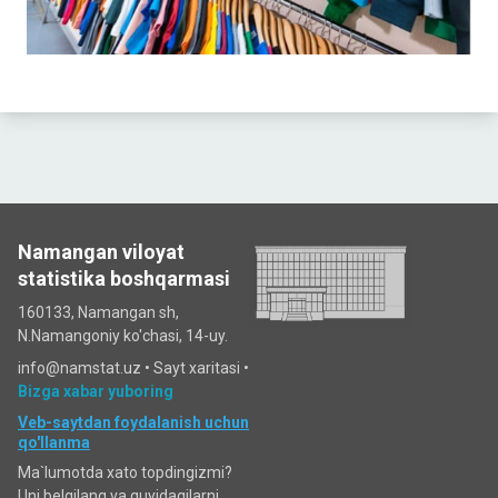
Namangan viloyat
statistika boshqarmasi
160133, Namangan sh,
N.Namangoniy ko'chasi, 14-uy.
info@namstat.uz •
Sayt xaritasi
•
Bizga xabar yuboring
Veb-saytdan foydalanish uchun
qo'llanma
Ma`lumotda xato topdingizmi?
Uni belgilang va quyidagilarni