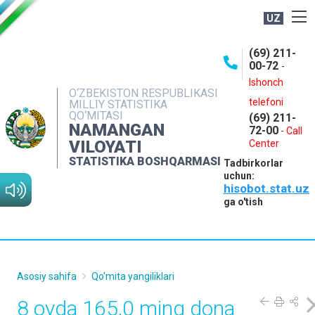
UZ
BOSHQARMA HAQIDA
(69) 211-
00-72
-
OCHIQ MA'LUMOTLAR
Ishonch
O‘ZBEKISTON RESPUBLIKASI
NASHRLAR
telefoni
MILLIY STATISTIKA
QO‘MITASI
(69) 211-
INTERAKTIV XIZMATLAR
NAMANGAN
72-00
-
Call
VILOYATI
MATBUOT XIZMATI
Center
STATISTIKA BOSHQARMASI
Tadbirkorlar
MUROJAATLAR
uchun:
hisobot.stat.uz
KONTAKTLAR
ga o'tish
Asosiy sahifa
Qo'mita yangiliklari
8 oyda 165,0 ming dona