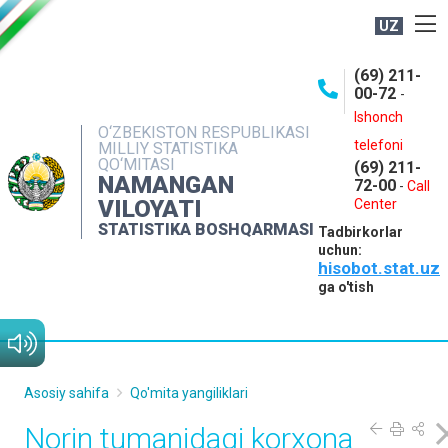
UZ
BOSHQARMA HAQIDA
(69) 211-
00-72
-
OCHIQ MA'LUMOTLAR
Ishonch
O‘ZBEKISTON RESPUBLIKASI
NASHRLAR
telefoni
MILLIY STATISTIKA
QO‘MITASI
(69) 211-
INTERAKTIV XIZMATLAR
NAMANGAN
72-00
-
Call
VILOYATI
MATBUOT XIZMATI
Center
STATISTIKA BOSHQARMASI
Tadbirkorlar
MUROJAATLAR
uchun:
hisobot.stat.uz
KONTAKTLAR
ga o'tish
Asosiy sahifa
Qo'mita yangiliklari
Norin tumanidagi korxona