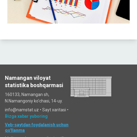
Namangan viloyat
statistika boshqarmasi
160133, Namangan sh,
N.Namangoniy ko'chasi, 14-uy.
info@namstat.uz •
Sayt xaritasi
•
Bizga xabar yuboring
Veb-saytdan foydalanish uchun
qo'llanma