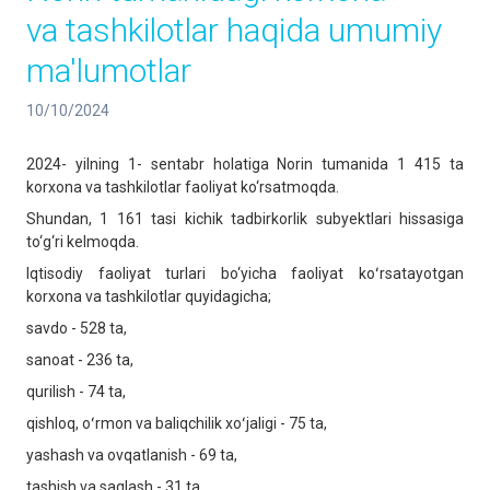
va tashkilotlar haqida umumiy
ma'lumotlar
10/10/2024
2024- yilning 1- sentabr holatiga Norin tumanida 1 415 ta
korxona va tashkilotlar faoliyat ko‘rsatmoqda.
Shundan, 1 161 tasi kichik tadbirkorlik subyektlari hissasiga
to‘g‘ri kelmoqda.
Iqtisodiy faoliyat turlari bo‘yicha faoliyat koʻrsatayotgan
korxona va tashkilotlar quyidagicha;
savdo - 528 ta,
sanoat - 236 ta,
qurilish - 74 ta,
qishloq, oʻrmon va baliqchilik xoʻjaligi - 75 ta,
yashash va ovqatlanish - 69 ta,
tashish va saqlash - 31 ta,