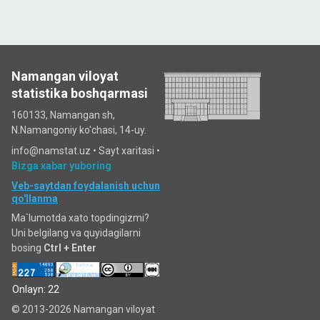
Namangan viloyat
statistika boshqarmasi
160133, Namangan sh,
N.Namangoniy ko'chasi, 14-uy.
info@namstat.uz •
Sayt xaritasi
•
Bizga xabar yuboring
Veb-saytdan foydalanish uchun
qo'llanma
Ma`lumotda xato topdingizmi?
Uni belgilang va quyidagilarni
bosing
Ctrl + Enter
Onlayn: 22
© 2013-2026 Namangan viloyat