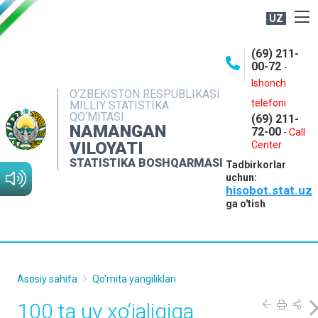
UZ
BOSHQARMA HAQIDA
(69) 211-
00-72
-
OCHIQ MA'LUMOTLAR
Ishonch
O‘ZBEKISTON RESPUBLIKASI
NASHRLAR
telefoni
MILLIY STATISTIKA
QO‘MITASI
(69) 211-
INTERAKTIV XIZMATLAR
NAMANGAN
72-00
-
Call
VILOYATI
MATBUOT XIZMATI
Center
STATISTIKA BOSHQARMASI
Tadbirkorlar
MUROJAATLAR
uchun:
hisobot.stat.uz
KONTAKTLAR
ga o'tish
Asosiy sahifa
Qo'mita yangiliklari
100 ta uy xo‘jaligiga