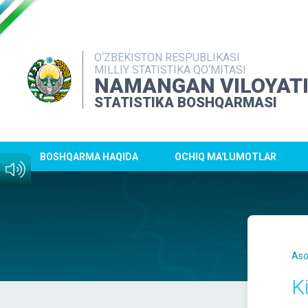
O‘ZBEKISTON RESPUBLIKASI
MILLIY STATISTIKA QO‘MITASI
NAMANGAN VILOYAT
STATISTIKA BOSHQARMASI
BOSHQARMA HAQIDA
OCHIQ MA'LUMOTLAR
Aso
K