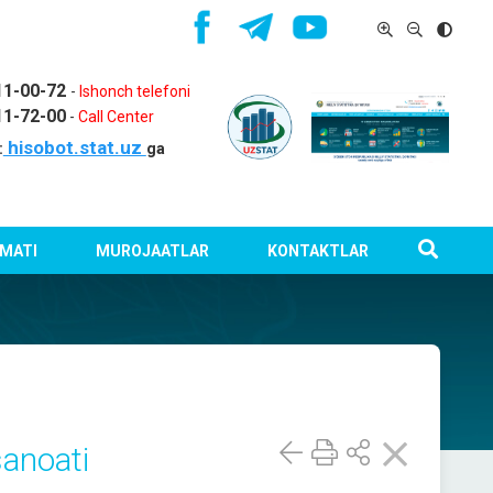
11-00-72
-
Ishonch telefoni
11-72-00
-
Call Center
hisobot.stat.uz
:
ga
MATI
MUROJAATLAR
KONTAKTLAR
sanoati