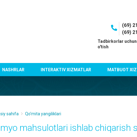
(69) 2
(69) 2
I
Tadbirkorlar uchun
o'tish
NASHRLAR
INTERAKTIV XIZMATLAR
MATBUOT XIZ
siy sahifa
Qo'mita yangiliklari
imyo mahsulotlari ishlab chiqarish 