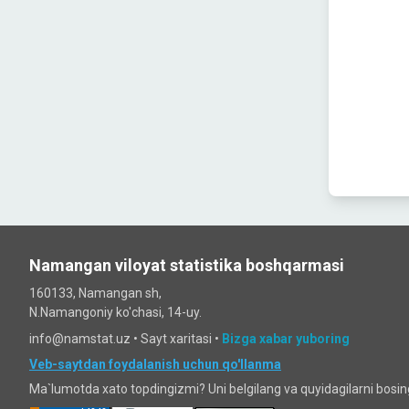
Namangan viloyat statistika boshqarmasi
160133, Namangan sh,
N.Namangoniy ko'chasi, 14-uy.
info@namstat.uz •
Sayt xaritasi
•
Bizga xabar yuboring
Veb-saytdan foydalanish uchun qo'llanma
Ma`lumotda xato topdingizmi? Uni belgilang va quyidagilarni bosi