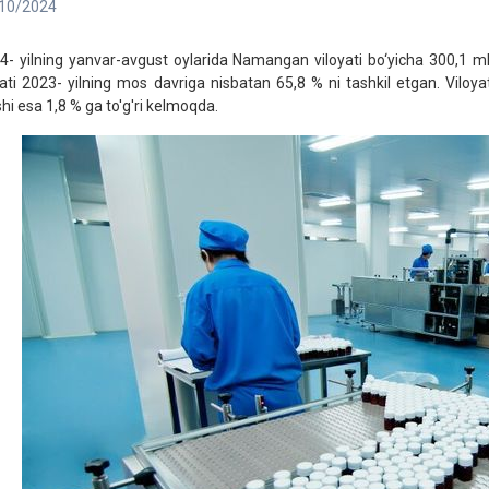
10/2024
4- yilning yanvar-avgust oylarida Namangan viloyati bo‘yicha 300,1 mlrd
'ati 2023- yilning mos davriga nisbatan 65,8 % ni tashkil etgan. Viloya
shi esa 1,8 % ga to'g'ri kelmoqda.