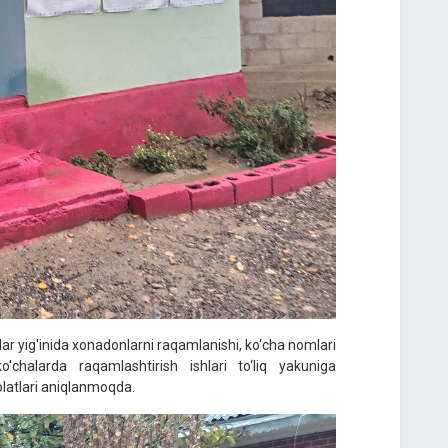
ar yig'inida xonadonlarni raqamlanishi, ko‘cha nomlari
o'chalarda raqamlashtirish ishlari to‘liq yakuniga
olatlari aniqlanmoqda.