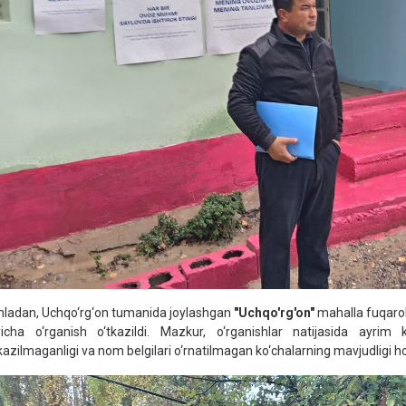
ladan, Uchqo‘rg‘on tumanida joylashgan
"Uchqo'rg'on"
mahalla fuqarol
yicha o‘rganish o‘tkazildi. Mazkur, o‘rganishlar natijasida ayrim k
kazilmaganligi va nom belgilari o‘rnatilmagan ko‘chalarning mavjudligi h