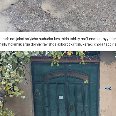
ganish natijalari bo‘yicha hududlar kesimida tahliliy ma’lumotlar tayyorla
lliy hokimliklarga doimiy ravishda axborot kiritilib, kerakli chora tadbirl