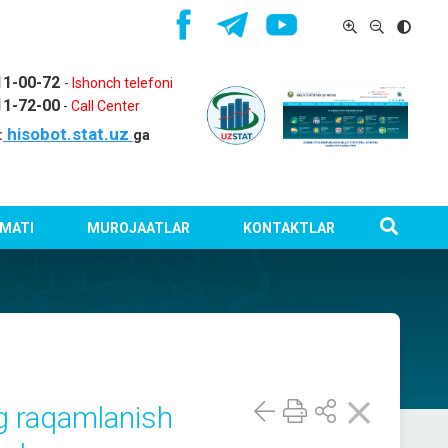
11-00-72
-
Ishonch telefoni
11-72-00
-
Call Center
hisobot.stat.uz
:
ga
MATI
MUROJAATLAR
KONTAKTLAR
g raqamlanish