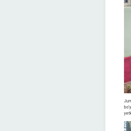
Jum
bo‘
yet