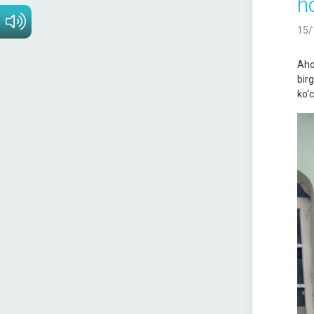
h
15/
Aho
bir
ko‘