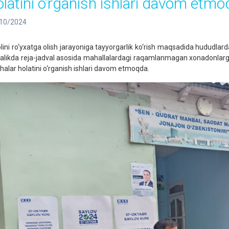
olatini o‘rganish ishlari davom etm
10/2024
lini ro‘yxatga olish jarayoniga tayyorgarlik ko‘rish maqsadida hududlard
galikda reja-jadval asosida mahallalardagi raqamlanmagan xonadonlarga 
chalar holatini o‘rganish ishlari davom etmoqda.