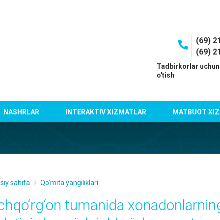
(69) 2
(69) 2
I
Tadbirkorlar uchun
o'tish
NASHRLAR
INTERAKTIV XIZMATLAR
MATBUOT XIZ
siy sahifa
Qo'mita yangiliklari
chqo‘rg‘on tumanida хonadonlarnin