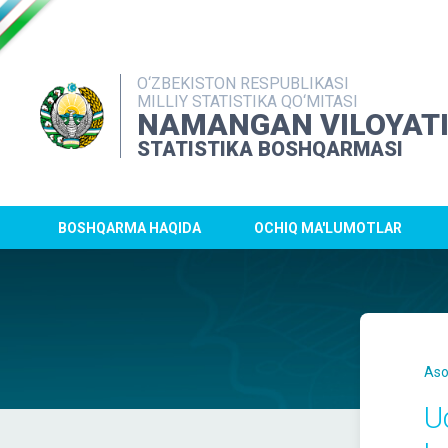
O‘ZBEKISTON RESPUBLIKASI
MILLIY STATISTIKA QO‘MITASI
NAMANGAN VILOYAT
STATISTIKA BOSHQARMASI
BOSHQARMA HAQIDA
OCHIQ MA'LUMOTLAR
Aso
U