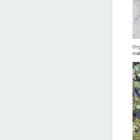
O‘r
maha