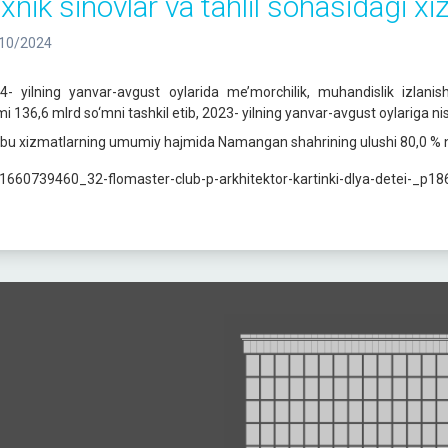
exnik sinovlar va tahlil sohasidagi xi
10/2024
4- yilning yanvar-avgust oylarida me’morchilik, muhandislik izlanishl
mi 136,6 mlrd so‘mni tashkil etib, 2023- yilning yanvar-avgust oylariga n
bu xizmatlarning umumiy hajmida Namangan shahrining ulushi 80,0 % ni 