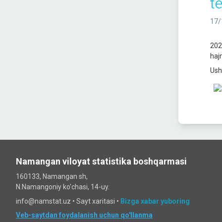
t
17/
202
haj
Ush
Namangan viloyat statistika boshqarmasi
160133, Namangan sh,
N.Namangoniy ko'chasi, 14-uy.
info@namstat.uz •
Sayt xaritasi
•
Bizga xabar yuboring
Veb-saytdan foydalanish uchun qo'llanma