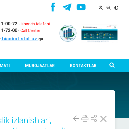
11-00-72
-
Ishonch telefoni
11-72-00
-
Call Center
hisobot.stat.uz
:
ga
MATI
MUROJAATLAR
KONTAKTLAR
k izlanishlari,