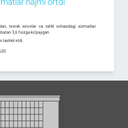
zmatlar hajmi ortdi
ari, texnik sinovlar va tahlil sohasidagi xizmatlari
isbatan 3,6 foizga ko'paygan.
tashkil etdi.