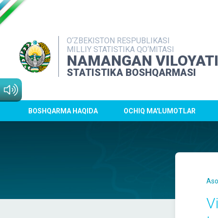
O‘ZBEKISTON RESPUBLIKASI
MILLIY STATISTIKA QO‘MITASI
NAMANGAN VILOYAT
STATISTIKA BOSHQARMASI
BOSHQARMA HAQIDA
OCHIQ MA'LUMOTLAR
Aso
V