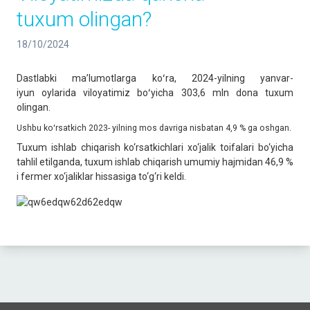
tuxum olingan?
18/10/2024
Dastlabki maʼlumotlarga koʻra, 2024-yilning yanvar-
iyun oylarida viloyatimiz boʻyicha 303,6 mln dona tuxum
olingan.
Ushbu koʻrsatkich 2023- yilning mos davriga nisbatan 4,9 % ga oshgan.
Tuxum ishlab chiqarish ko‘rsatkichlari xo‘jalik toifalari bo‘yicha
tahlil etilganda, tuxum ishlab chiqarish umumiy hajmidan 46,9 %
i fermer xo‘jaliklar hissasiga to‘g‘ri keldi.