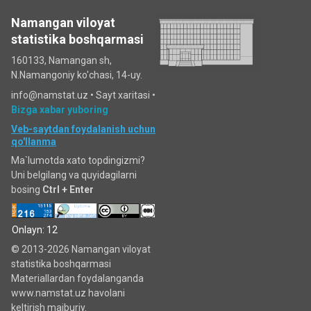
Namangan viloyat
statistika boshqarmasi
160133, Namangan sh,
N.Namangoniy ko'chasi, 14-uy.
info@namstat.uz •
Sayt xaritasi
•
Bizga xabar yuboring
Veb-saytdan foydalanish uchun
qo'llanma
Ma`lumotda xato topdingizmi?
Uni belgilang va quyidagilarni
bosing
Ctrl + Enter
Onlayn: 12
© 2013-2026 Namangan viloyat
statistika boshqarmasi
Materiallardan foydalanganda
www.namstat.uz havolani
keltirish majburiy.