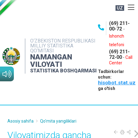
UZ
BOSHQARMA HAQIDA
(69) 211-
00-72
-
OCHIQ MA'LUMOTLAR
Ishonch
O‘ZBEKISTON RESPUBLIKASI
NASHRLAR
telefoni
MILLIY STATISTIKA
QO‘MITASI
(69) 211-
INTERAKTIV XIZMATLAR
NAMANGAN
72-00
-
Call
VILOYATI
MATBUOT XIZMATI
Center
STATISTIKA BOSHQARMASI
Tadbirkorlar
MUROJAATLAR
uchun:
hisobot.stat.uz
KONTAKTLAR
ga o'tish
Asosiy sahifa
Qo'mita yangiliklari
Viloyatimizda qancha