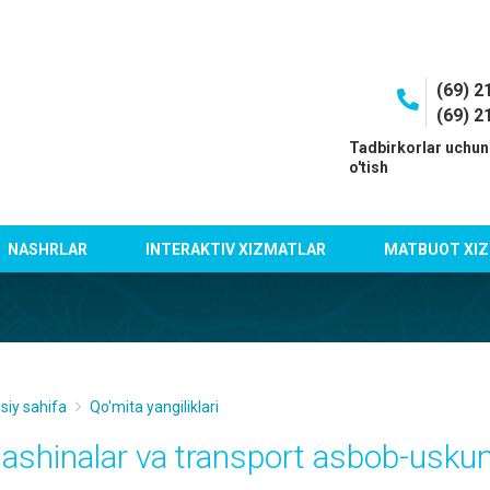
(69) 2
(69) 2
I
Tadbirkorlar uchun
o'tish
NASHRLAR
INTERAKTIV XIZMATLAR
MATBUOT XIZ
siy sahifa
Qo'mita yangiliklari
ashinalar va transport asbob-uskun