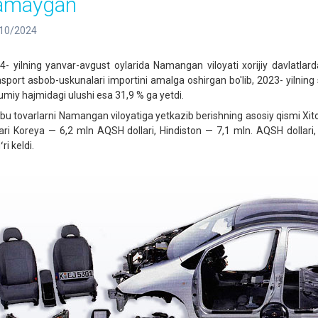
amaygan
10/2024
4- yilning yanvar-avgust oylarida Namangan viloyati xorijiy davlatlar
nsport asbob-uskunalari importini amalga oshirgan bo'lib, 2023- yilnin
miy hajmidagi ulushi esa 31,9 % ga yetdi.
bu tovarlarni Namangan viloyatiga yetkazib berishning asosiy qismi Xit
lari Koreya — 6,2 mln AQSH dollari, Hindiston — 7,1 mln. AQSH dollari,
ʻri keldi.