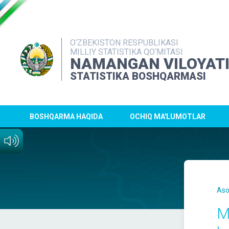
O‘ZBEKISTON RESPUBLIKASI
MILLIY STATISTIKA QO‘MITASI
NAMANGAN VILOYAT
STATISTIKA BOSHQARMASI
BOSHQARMA HAQIDA
OCHIQ MA'LUMOTLAR
Aso
M