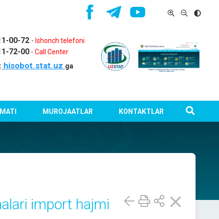
11-00-72
-
Ishonch telefoni
11-72-00
-
Call Center
hisobot.stat.uz
:
ga
MATI
MUROJAATLAR
KONTAKTLAR
alari import hajmi