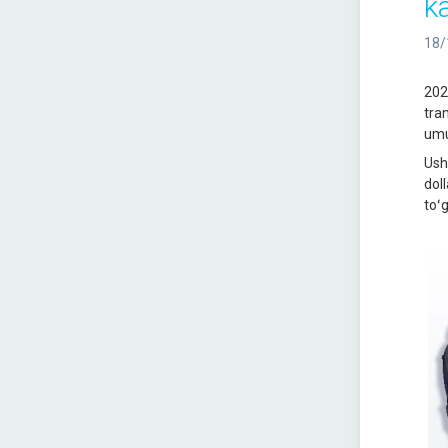
k
18/
202
tra
umu
Ush
dol
toʻg