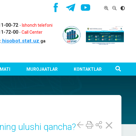
11-00-72
-
Ishonch telefoni
11-72-00
-
Call Center
hisobot.stat.uz
:
ga
MATI
MUROJAATLAR
KONTAKTLAR
kning ulushi qancha?