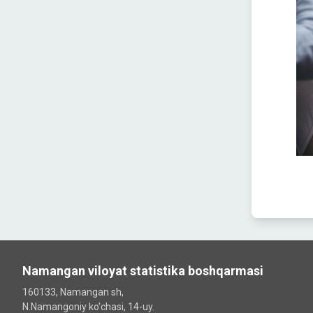
Namangan viloyat statistika boshqarmasi
160133, Namangan sh,
N.Namangoniy ko'chasi, 14-uy.