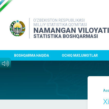
O‘ZBEKISTON RESPUBLIKASI
MILLIY STATISTIKA QO‘MITASI
NAMANGAN VILOYAT
STATISTIKA BOSHQARMASI
BOSHQARMA HAQIDA
OCHIQ MA'LUMOTLAR
Aso
X