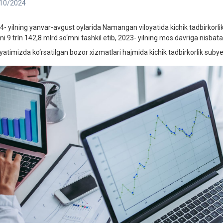
10/2024
4- yilning yanvar-avgust oylarida Namangan viloyatida kichik tadbirkorli
mi 9 trln 142,8 mlrd so‘mni tashkil etib, 2023- yilning mos davriga nisbat
yatimizda ko‘rsatilgan bozor xizmatlari hajmida kichik tadbirkorlik subyek