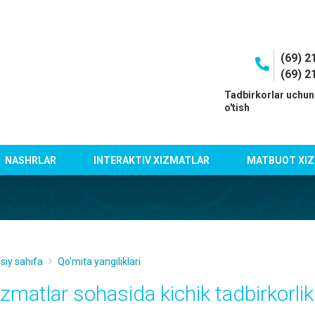
(69) 2
(69) 2
I
Tadbirkorlar uchun
o'tish
NASHRLAR
INTERAKTIV XIZMATLAR
MATBUOT XIZ
siy sahifa
Qo'mita yangiliklari
izmatlar sohasida kichik tadbirkorli