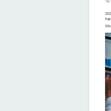
18/
202
haj
Vilo