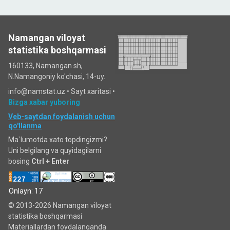
Namangan viloyat
statistika boshqarmasi
160133, Namangan sh,
N.Namangoniy ko'chasi, 14-uy.
info@namstat.uz •
Sayt xaritasi
•
Bizga xabar yuboring
Veb-saytdan foydalanish uchun
qo'llanma
Ma`lumotda xato topdingizmi?
Uni belgilang va quyidagilarni
bosing
Ctrl + Enter
Onlayn: 17
© 2013-2026 Namangan viloyat
statistika boshqarmasi
Materiallardan foydalanganda