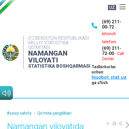
UZ
BOSHQARMA HAQIDA
(69) 211-
00-72
-
OCHIQ MA'LUMOTLAR
Ishonch
O‘ZBEKISTON RESPUBLIKASI
NASHRLAR
telefoni
MILLIY STATISTIKA
QO‘MITASI
(69) 211-
INTERAKTIV XIZMATLAR
NAMANGAN
72-00
-
Call
VILOYATI
MATBUOT XIZMATI
Center
STATISTIKA BOSHQARMASI
Tadbirkorlar
MUROJAATLAR
uchun:
hisobot.stat.uz
KONTAKTLAR
ga o'tish
Asosiy sahifa
Qo'mita yangiliklari
Namangan viloyatida