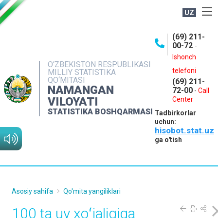
UZ
BOSHQARMA HAQIDA
(69) 211-
00-72
-
OCHIQ MA'LUMOTLAR
Ishonch
O‘ZBEKISTON RESPUBLIKASI
NASHRLAR
telefoni
MILLIY STATISTIKA
QO‘MITASI
(69) 211-
INTERAKTIV XIZMATLAR
NAMANGAN
72-00
-
Call
VILOYATI
MATBUOT XIZMATI
Center
STATISTIKA BOSHQARMASI
Tadbirkorlar
MUROJAATLAR
uchun:
hisobot.stat.uz
KONTAKTLAR
ga o'tish
Asosiy sahifa
Qo'mita yangiliklari
100 ta uy xoʻjaligiga