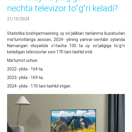
nechta televizor toʻgʻri keladi?
21/10/2024
Statistika boshqarmasining uy xoʻjaliklari tanlanma kuzatuvlari
maʻlumotlariga asosan, 2024- yilning yanvar-sentabr oylarida
Namangan viloyatida oʻrtacha 100 ta uy xoʻjaligiga toʻgʻri
keladigan televizorlar soni 170 tani tashkil etdi.
Maʻlumot uchun:
2022- yilda - 164 ta;
2023- yilda - 169 ta;
2024- yilda - 170 tani tashkil etgan.