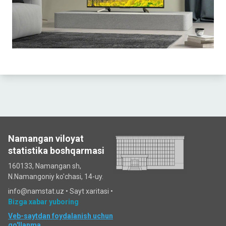
Namangan viloyat
statistika boshqarmasi
160133, Namangan sh,
N.Namangoniy ko'chasi, 14-uy.
info@namstat.uz •
Sayt xaritasi
•
Bizga xabar yuboring
Veb-saytdan foydalanish uchun
qo'llanma