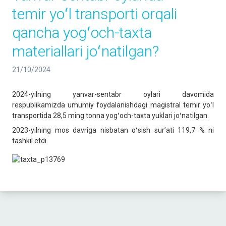
temir yoʻl transporti orqali
qancha yogʻoch-taxta
materiallari joʻnatilgan?
21/10/2024
2024-yilning yanvar-sentabr oylari davomida
respublikamizda umumiy foydalanishdagi magistral temir yoʻl
transportida 28,5 ming tonna yogʻoch-taxta yuklari joʻnatilgan.
2023-yilning mos davriga nisbatan oʻsish surʼati 119,7 % ni
tashkil etdi.