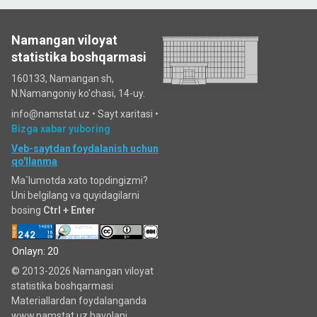
Namangan viloyat
statistika boshqarmasi
160133, Namangan sh,
N.Namangoniy ko'chasi, 14-uy.
info@namstat.uz •
Sayt xaritasi
•
Bizga xabar yuboring
Veb-saytdan foydalanish uchun
qo'llanma
Ma`lumotda xato topdingizmi?
Uni belgilang va quyidagilarni
bosing
Ctrl + Enter
Onlayn: 20
© 2013-2026 Namangan viloyat
statistika boshqarmasi
Materiallardan foydalanganda
www.namstat.uz havolani