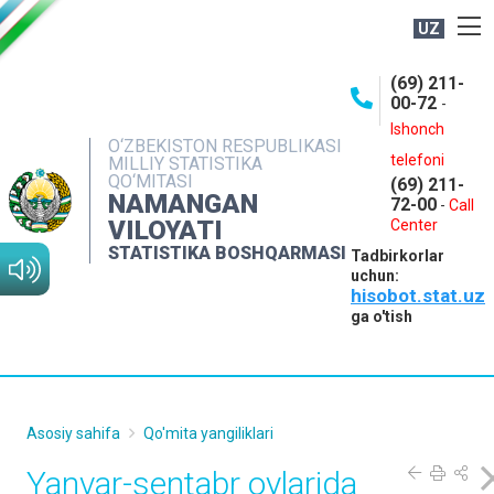
UZ
BOSHQARMA HAQIDA
(69) 211-
00-72
-
OCHIQ MA'LUMOTLAR
Ishonch
O‘ZBEKISTON RESPUBLIKASI
NASHRLAR
telefoni
MILLIY STATISTIKA
QO‘MITASI
(69) 211-
INTERAKTIV XIZMATLAR
NAMANGAN
72-00
-
Call
VILOYATI
MATBUOT XIZMATI
Center
STATISTIKA BOSHQARMASI
Tadbirkorlar
MUROJAATLAR
uchun:
hisobot.stat.uz
KONTAKTLAR
ga o'tish
Asosiy sahifa
Qo'mita yangiliklari
Yanvar-sentabr oylarida