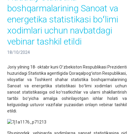
boshqarmalarining Sanoat va
energetika statistikasi boʻlimi
xodimlari uchun navbatdagi
vebinar tashkil etildi
18/10/2024
Joriy yilning 18- oktabr kuni Oʻzbekiston Respublikasi Prezidenti
huzuridagi Statistika agentligida Qoraqalpogʻiston Respublikasi,
viloyatlar va Toshkent shahar statistika boshqarmalarining
Sanoat va energetika statistikasi boʻlimi xodimlari uchun
sanoat statistikasiga oid koʻrsatkichlar va ularni shakllantirish
tartibi boʻyicha amalga oshirilayotgan ishlar holati va
kelgusidagi ustuvor vazifalar yuzasidan onlayn vebinar tashkil
etildi.
Shuningdek, vebinarda xodimlarga sanoat statistikasiga oid