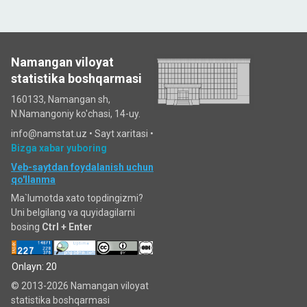
Namangan viloyat
statistika boshqarmasi
160133, Namangan sh,
N.Namangoniy ko'chasi, 14-uy.
info@namstat.uz •
Sayt xaritasi
•
Bizga xabar yuboring
Veb-saytdan foydalanish uchun
qo'llanma
Ma`lumotda xato topdingizmi?
Uni belgilang va quyidagilarni
bosing
Ctrl + Enter
Onlayn: 20
© 2013-2026 Namangan viloyat
statistika boshqarmasi