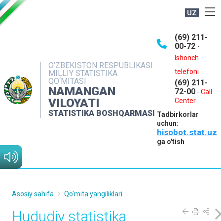
UZ
BOSHQARMA HAQIDA
(69) 211-
00-72
-
OCHIQ MA'LUMOTLAR
Ishonch
O‘ZBEKISTON RESPUBLIKASI
NASHRLAR
telefoni
MILLIY STATISTIKA
QO‘MITASI
(69) 211-
INTERAKTIV XIZMATLAR
NAMANGAN
72-00
-
Call
VILOYATI
MATBUOT XIZMATI
Center
STATISTIKA BOSHQARMASI
Tadbirkorlar
MUROJAATLAR
uchun:
hisobot.stat.uz
KONTAKTLAR
ga o'tish
Asosiy sahifa
Qo'mita yangiliklari
Hududiy statistika