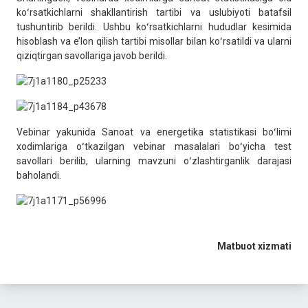
koʻrsatkichlarni shakllantirish tartibi va uslubiyoti batafsil
tushuntirib berildi. Ushbu koʻrsatkichlarni hududlar kesimida
hisoblash va e’lon qilish tartibi misollar bilan koʻrsatildi va ularni
qiziqtirgan savollariga javob berildi.
Vebinar yakunida Sanoat va energetika statistikasi boʻlimi
xodimlariga oʻtkazilgan vebinar masalalari boʻyicha test
savollari berilib, ularning mavzuni oʻzlashtirganlik darajasi
baholandi.
Matbuot xizmati