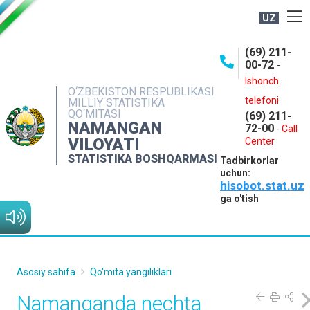
UZ
BOSHQARMA HAQIDA
(69) 211-
00-72
-
OCHIQ MA'LUMOTLAR
Ishonch
O‘ZBEKISTON RESPUBLIKASI
NASHRLAR
telefoni
MILLIY STATISTIKA
QO‘MITASI
(69) 211-
INTERAKTIV XIZMATLAR
NAMANGAN
72-00
-
Call
VILOYATI
MATBUOT XIZMATI
Center
STATISTIKA BOSHQARMASI
Tadbirkorlar
MUROJAATLAR
uchun:
hisobot.stat.uz
KONTAKTLAR
ga o'tish
Asosiy sahifa
Qo'mita yangiliklari
Namanganda nechta