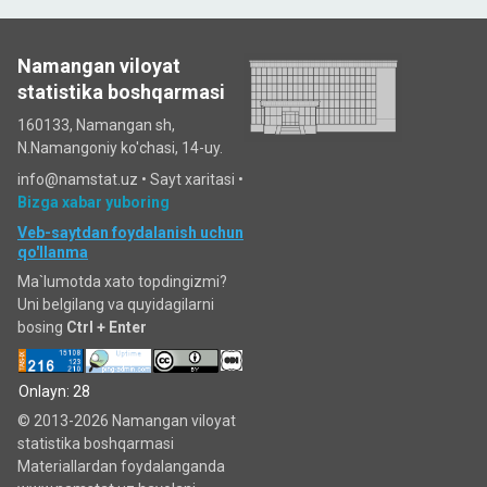
Namangan viloyat
statistika boshqarmasi
160133, Namangan sh,
N.Namangoniy ko'chasi, 14-uy.
info@namstat.uz •
Sayt xaritasi
•
Bizga xabar yuboring
Veb-saytdan foydalanish uchun
qo'llanma
Ma`lumotda xato topdingizmi?
Uni belgilang va quyidagilarni
bosing
Ctrl + Enter
Onlayn: 28
© 2013-2026 Namangan viloyat
statistika boshqarmasi
Materiallardan foydalanganda