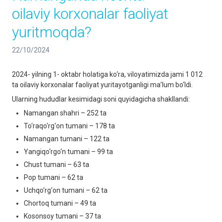
oilaviy korxonalar faoliyat
yuritmoqda?
22/10/2024
2024- yilning 1- oktabr holatiga ko‘ra, viloyatimizda jami 1 012
ta oilaviy korxonalar faoliyat yuritayotganligi ma’lum bo‘ldi.
Ularning hududlar kesimidagi soni quyidagicha shakllandi:
Namangan shahri – 252 ta
To‘raqo‘rg‘on tumani – 178 ta
Namangan tumani – 122 ta
Yangiqo‘rgo‘n tumani – 99 ta
Chust tumani – 63 ta
Pop tumani – 62 ta
Uchqo‘rg‘on tumani – 62 ta
Chortoq tumani – 49 ta
Kosonsoy tumani – 37 ta