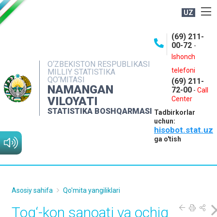
UZ
BOSHQARMA HAQIDA
(69) 211-
00-72
-
OCHIQ MA'LUMOTLAR
Ishonch
O‘ZBEKISTON RESPUBLIKASI
NASHRLAR
telefoni
MILLIY STATISTIKA
QO‘MITASI
(69) 211-
INTERAKTIV XIZMATLAR
NAMANGAN
72-00
-
Call
VILOYATI
MATBUOT XIZMATI
Center
STATISTIKA BOSHQARMASI
Tadbirkorlar
MUROJAATLAR
uchun:
hisobot.stat.uz
KONTAKTLAR
ga o'tish
Asosiy sahifa
Qo'mita yangiliklari
Tog‘-kon sanoati va ochiq