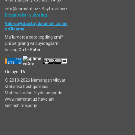
info@namstat.uz •
Sayt xaritasi
•
Bizga xabar yuboring
Veb-saytdan foydalanish uchun
qo'llanma
Ma`lumotda xato topdingizmi?
Uni belgilang va quyidagilarni
bosing
Ctrl + Enter
Onlayn: 16
© 2013-2026 Namangan viloyat
statistika boshqarmasi
Materiallardan foydalanganda
www.namstat.uz havolani
keltirish majburiy.