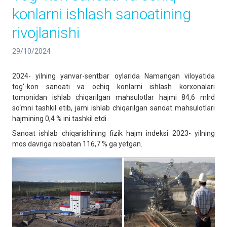
konlarni ishlash sanoatining
rivojlanishi
29/10/2024
2024- yilning yanvar-sentbar oylarida Namangan viloyatida
tog‘-kon sanoati va ochiq konlarni ishlash korxonalari
tomonidan ishlab chiqarilgan mahsulotlar hajmi 84,6 mlrd
so‘mni tashkil etib, jami ishlab chiqarilgan sanoat mahsulotlari
hajmining 0,4 % ini tashkil etdi.
Sanoat ishlab chiqarishining fizik hajm indeksi 2023- yilning
mos davriga nisbatan 116,7 % ga yetgan.