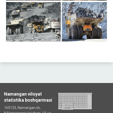
Namangan viloyat
statistika boshqarmasi
160133, Namangan sh,
N.Namangoniy ko'chasi, 14-uy.