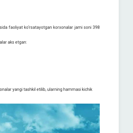
asida faoliyat ko‘rsatayotgan korxonalar jami soni 398
alar aks etgan:
alar yangi tashkil etilib, ularning hammasi kichik