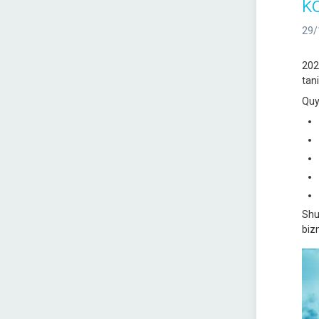
k
29/
202
tani
Quy
Shu
bizn