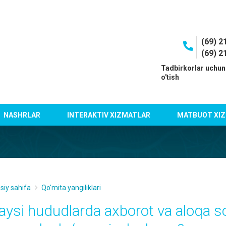
(69) 2
(69) 2
I
Tadbirkorlar uchun
o'tish
NASHRLAR
INTERAKTIV XIZMATLAR
MATBUOT XIZ
siy sahifa
Qo'mita yangiliklari
aysi hududlarda axborot va aloqa s