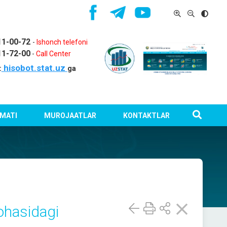
11-00-72
-
Ishonch telefoni
11-72-00
-
Call Center
hisobot.stat.uz
:
ga
MATI
MUROJAATLAR
KONTAKTLAR
ohasidagi