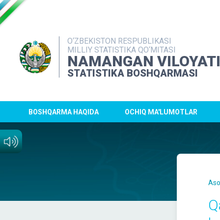
O‘ZBEKISTON RESPUBLIKASI
MILLIY STATISTIKA QO‘MITASI
NAMANGAN VILOYAT
STATISTIKA BOSHQARMASI
BOSHQARMA HAQIDA
OCHIQ MA'LUMOTLAR
Aso
Q