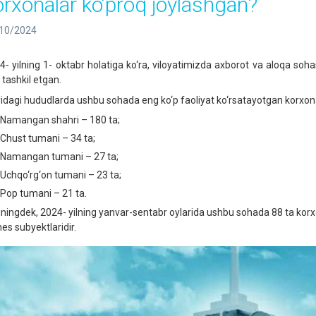
orxonalar ko‘proq joylashgan?
10/2024
4- yilning 1- oktabr holatiga ko‘ra, viloyatimizda axborot va aloqa soh
 tashkil etgan.
idagi hududlarda ushbu sohada eng ko‘p faoliyat ko‘rsatayotgan korxon
Namangan shahri – 180 ta;
Chust tumani – 34 ta;
Namangan tumani – 27 ta;
Uchqo‘rg‘on tumani – 23 ta;
Pop tumani – 21 ta.
ningdek, 2024- yilning yanvar-sentabr oylarida ushbu sohada 88 ta korxon
es subyektlaridir.