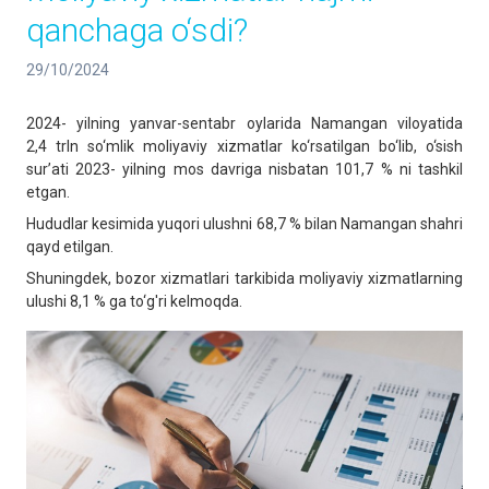
qanchaga o‘sdi?
29/10/2024
2024- yilning yanvar-sentabr oylarida Namangan viloyatida
2,4 trln so‘mlik moliyaviy xizmatlar ko‘rsatilgan bo‘lib, o‘sish
sur’ati 2023- yilning mos davriga nisbatan 101,7 % ni tashkil
etgan.
Hududlar kesimida yuqori ulushni 68,7 % bilan Namangan shahri
qayd etilgan.
Shuningdek, bozor xizmatlari tarkibida moliyaviy xizmatlarning
ulushi 8,1 % ga to‘g'ri kelmoqda.