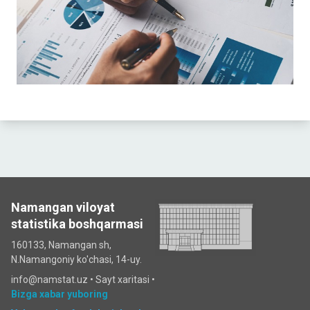
Namangan viloyat
statistika boshqarmasi
160133, Namangan sh,
N.Namangoniy ko'chasi, 14-uy.
info@namstat.uz •
Sayt xaritasi
•
Bizga xabar yuboring