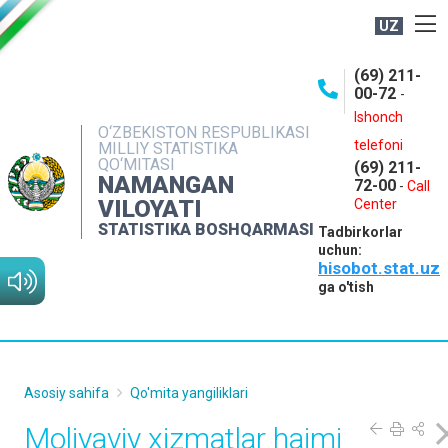
UZ
BOSHQARMA HAQIDA
(69) 211-
00-72
-
OCHIQ MA'LUMOTLAR
Ishonch
O‘ZBEKISTON RESPUBLIKASI
NASHRLAR
telefoni
MILLIY STATISTIKA
QO‘MITASI
(69) 211-
INTERAKTIV XIZMATLAR
NAMANGAN
72-00
-
Call
VILOYATI
MATBUOT XIZMATI
Center
STATISTIKA BOSHQARMASI
Tadbirkorlar
MUROJAATLAR
uchun:
hisobot.stat.uz
KONTAKTLAR
ga o'tish
Asosiy sahifa
Qo'mita yangiliklari
Moliyaviy xizmatlar hajmi