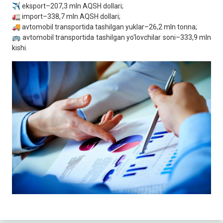
✈️ eksport–207,3 mln AQSH dollari;
🚛 import–338,7 mln AQSH dollari;
🚚 avtomobil transportida tashilgan yuklar–26,2 mln tonna;
🚌 avtomobil transportida tashilgan yo‘lovchilar soni–333,9 mln
kishi.