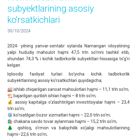
subyektlarining asosiy
ko‘rsatkichlari
30/10/2024
2024- yilning yanvar-sentabr oylarida Namangan viloyatining
yalpi hududiy mahsulot hajmi 47,5 trln so‘mni tashkil etib,
shundan 74,3 % i kichik tadbirkorlik subyektlari hissasiga to‘g‘ri
kelgan.
Iqtisodiy faoliyat turlari bo‘yicha kichik tadbirkorlik
subyektlarining asosiy ko‘rsatkichlari quyidagicha;
🏭 ishlab chiqarilgan sanoat mahsulotlari hajmi – 11,1 trln so‘m;
🏗 bajarilgan qurilish ishlari hajmi – 8 trln so‘m;
💰 asosiy kapitalga o‘zlashtirilgan investitsiyalar hajmi – 23,4
trln so‘m;
⚙️ ko‘rsatilgan bozor xizmatlari hajmi – 22,0 trln so‘m;
🛍 chakana savdo tovar aylanmasi hajmi – 15,2 trln so‘m;
🌲 qishloq, o‘rmon va baliqchilik xo‘jaligi mahsulotlarining
hajmi–22,6 trln so‘m;