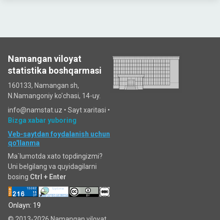
Namangan viloyat
statistika boshqarmasi
160133, Namangan sh,
N.Namangoniy ko'chasi, 14-uy.
info@namstat.uz •
Sayt xaritasi
•
Bizga xabar yuboring
Veb-saytdan foydalanish uchun
qo'llanma
Ma`lumotda xato topdingizmi?
Uni belgilang va quyidagilarni
bosing
Ctrl + Enter
Onlayn: 19
© 2013-2026 Namangan viloyat