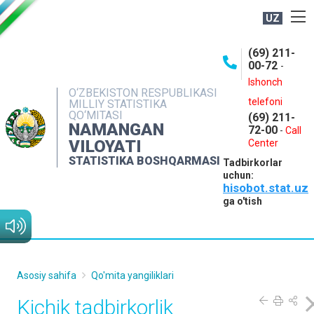
UZ
BOSHQARMA HAQIDA
(69) 211-
00-72
-
OCHIQ MA'LUMOTLAR
Ishonch
O‘ZBEKISTON RESPUBLIKASI
NASHRLAR
telefoni
MILLIY STATISTIKA
QO‘MITASI
(69) 211-
INTERAKTIV XIZMATLAR
NAMANGAN
72-00
-
Call
VILOYATI
MATBUOT XIZMATI
Center
STATISTIKA BOSHQARMASI
Tadbirkorlar
MUROJAATLAR
uchun:
hisobot.stat.uz
KONTAKTLAR
ga o'tish
Asosiy sahifa
Qo'mita yangiliklari
Kichik tadbirkorlik