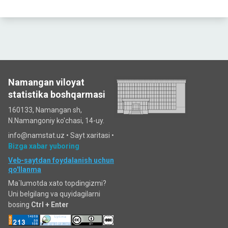
Namangan viloyat
statistika boshqarmasi
160133, Namangan sh,
N.Namangoniy ko'chasi, 14-uy.
info@namstat.uz •
Sayt xaritasi
•
Bizga xabar yuboring
Veb-saytdan foydalanish uchun
qo'llanma
Ma`lumotda xato topdingizmi?
Uni belgilang va quyidagilarni
bosing
Ctrl + Enter