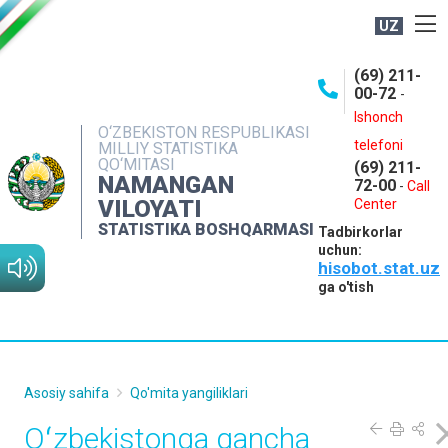
UZ
BOSHQARMA HAQIDA
(69) 211-
00-72
-
OCHIQ MA'LUMOTLAR
Ishonch
O‘ZBEKISTON RESPUBLIKASI
NASHRLAR
telefoni
MILLIY STATISTIKA
QO‘MITASI
(69) 211-
INTERAKTIV XIZMATLAR
NAMANGAN
72-00
-
Call
VILOYATI
MATBUOT XIZMATI
Center
STATISTIKA BOSHQARMASI
Tadbirkorlar
MUROJAATLAR
uchun:
hisobot.stat.uz
KONTAKTLAR
ga o'tish
Asosiy sahifa
Qo'mita yangiliklari
Oʻzbekistonga qancha