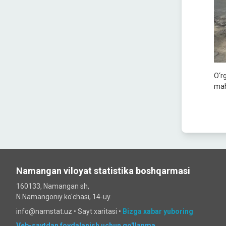
O‘r
maha
Namangan viloyat statistika boshqarmasi
160133, Namangan sh,
N.Namangoniy ko'chasi, 14-uy.
info@namstat.uz •
Sayt xaritasi
•
Bizga xabar yuboring
Veb-saytdan foydalanish uchun qo'llanma