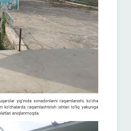
arolar yig'inida xonadonlarni raqamlanishi, ko‘cha
im ko'chalarda raqamlashtirish ishlari to‘liq yakuniga
olatlari aniqlanmoqda.