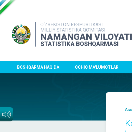
O‘ZBEKISTON RESPUBLIKASI
MILLIY STATISTIKA QO‘MITASI
NAMANGAN VILOYAT
STATISTIKA BOSHQARMASI
BOSHQARMA HAQIDA
OCHIQ MA'LUMOTLAR
Aso
K