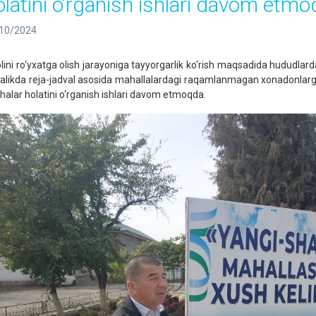
olatini o‘rganish ishlari davom etm
10/2024
lini ro‘yxatga olish jarayoniga tayyorgarlik ko‘rish maqsadida hududlard
galikda reja-jadval asosida mahallalardagi raqamlanmagan xonadonlarga 
chalar holatini o‘rganish ishlari davom etmoqda.