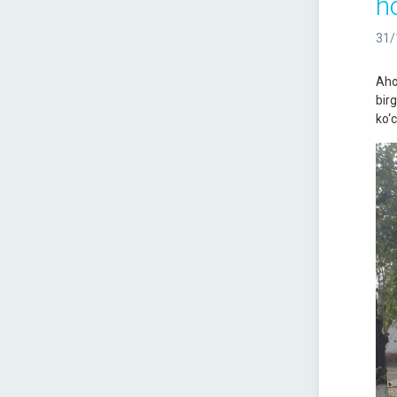
h
31/
Aho
bir
ko‘