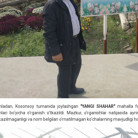
ladan, Kosonsoy tumanida joylashgan
"YANGI SHAHAR"
mahalla fuq
lari bo‘yicha o‘rganish o‘tkazildi. Mazkur, o‘rganishlar natijasida ayr
kazilmaganligi va nom belgilari o‘rnatilmagan ko‘chalarning mavjudligi h