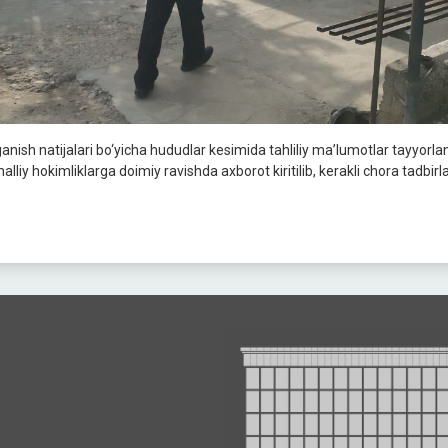
ganish natijalari bo‘yicha hududlar kesimida tahliliy ma’lumotlar tayyorla
lliy hokimliklarga doimiy ravishda axborot kiritilib, kerakli chora tadbirl