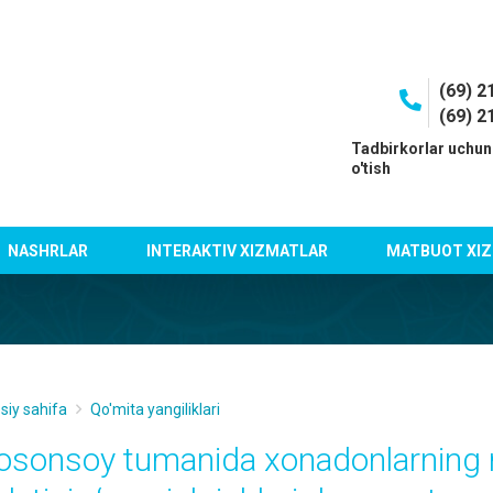
(69) 2
(69) 2
I
Tadbirkorlar uchun
o'tish
NASHRLAR
INTERAKTIV XIZMATLAR
MATBUOT XIZ
siy sahifa
Qo'mita yangiliklari
osonsoy tumanida хonadonlarning 