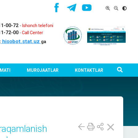
11-00-72
-
Ishonch telefoni
11-72-00
-
Call Center
hisobot.stat.uz
:
ga
MATI
MUROJAATLAR
KONTAKTLAR
raqamlanish