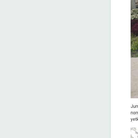
Jum
nom
yet