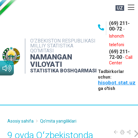
UZ
BOSHQARMA HAQIDA
(69) 211-
00-72
-
OCHIQ MA'LUMOTLAR
Ishonch
O‘ZBEKISTON RESPUBLIKASI
NASHRLAR
telefoni
MILLIY STATISTIKA
QO‘MITASI
(69) 211-
INTERAKTIV XIZMATLAR
NAMANGAN
72-00
-
Call
VILOYATI
MATBUOT XIZMATI
Center
STATISTIKA BOSHQARMASI
Tadbirkorlar
MUROJAATLAR
uchun:
hisobot.stat.uz
KONTAKTLAR
ga o'tish
Asosiy sahifa
Qo'mita yangiliklari
9 oyda Oʻzbekistonda