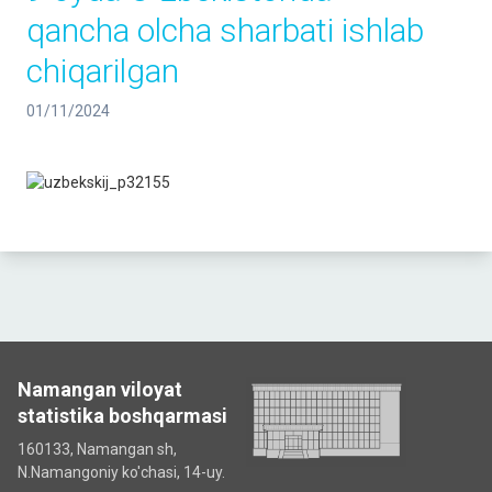
qancha olcha sharbati ishlab
chiqarilgan
01/11/2024
Namangan viloyat
statistika boshqarmasi
160133, Namangan sh,
N.Namangoniy ko'chasi, 14-uy.