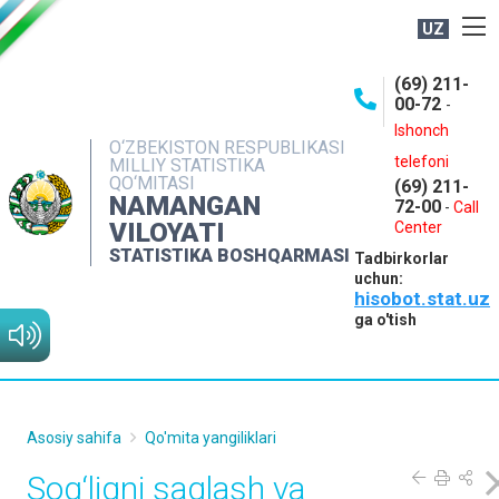
UZ
BOSHQARMA HAQIDA
(69) 211-
00-72
-
OCHIQ MA'LUMOTLAR
Ishonch
O‘ZBEKISTON RESPUBLIKASI
NASHRLAR
telefoni
MILLIY STATISTIKA
QO‘MITASI
(69) 211-
INTERAKTIV XIZMATLAR
NAMANGAN
72-00
-
Call
VILOYATI
MATBUOT XIZMATI
Center
STATISTIKA BOSHQARMASI
Tadbirkorlar
MUROJAATLAR
uchun:
hisobot.stat.uz
KONTAKTLAR
ga o'tish
Asosiy sahifa
Qo'mita yangiliklari
Sog‘liqni saqlash va