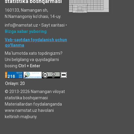
statistika boshqarmasi
160133, Namangan sh,
N.Namangoniy ko'chasi, 14-uy.
info@namstat.uz •
Sayt xaritasi
•
Bizga xabar yuboring
Veb-saytdan foydalanish uchun
qo'llanma
Ma`lumotda xato topdingizmi?
Uni belgilang va quyidagilarni
bosing
Ctrl + Enter
Onlayn: 20
© 2013-2026 Namangan viloyat
statistika boshqarmasi
Materiallardan foydalanganda
www.namstat.uz havolani
keltirish majburiy.