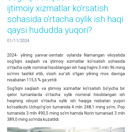
ijtimoiy xizmatlar ko‘rsatish
sohasida o‘rtacha oylik ish haqi
qaysi hududda yuqori?
01/11/2024
2024- yilning yanvar-sentabr oylarida Namangan viloyatida
sog‘liqni saqlash va ijtimoiy xizmatlar ko‘rsatish sohasida
o‘rtacha oylik nominal hisoblangan ish haqi hajmi 3 mln 96 ming
so'mni tashkil etib, o'sish sur'ati o'tgan yilning mos davriga
nisabatan 115,5 % ga yetdi.
Sog‘liqni saqlash va ijtimoiy xizmatlar ko‘rsatish bo‘yicha bir
qator tumanlarda o‘rtacha oylik nominal hisoblangan ish
haqining viloyat o‘rtacha oylik ish haqiga nisbatan yuqori
ko‘rsatkichi Uchqo‘rg‘on tumanida 4 mln 248,1 ming so‘m, Pop
tumanida 3 mln 490,5 ming so‘m hamda Norin tumaniad 3 mln
389,0 ming so‘mda kuzatildi.