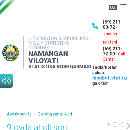
UZ
BOSHQARMA HAQIDA
(69) 211-
00-72
-
OCHIQ MA'LUMOTLAR
Ishonch
O‘ZBEKISTON RESPUBLIKASI
NASHRLAR
telefoni
MILLIY STATISTIKA
QO‘MITASI
(69) 211-
INTERAKTIV XIZMATLAR
NAMANGAN
72-00
-
Call
VILOYATI
MATBUOT XIZMATI
Center
STATISTIKA BOSHQARMASI
Tadbirkorlar
MUROJAATLAR
uchun:
hisobot.stat.uz
KONTAKTLAR
ga o'tish
Asosiy sahifa
Qo'mita yangiliklari
9 oyda aholi soni