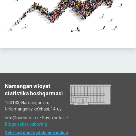
Namangan viloyat
statistika boshqarmasi
160133, Namangan sh,
N.Namangoniy ko'chasi, 14-uy.
info@namstat.uz •
Sayt xaritasi
•
Bizga xabar yuboring
Veb-saytdan foydalanish uchun