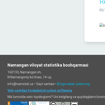
R
05/
Namangan viloyat statistika boshqarmasi
160133, Namangan sh,
N.Namangoniy ko'chasi, 14-uy.
info@namstat.uz •
Sayt xaritasi
•
Bizga xabar yuboring
Veb-saytdan foydalanish uchun qo'llanma
Ma`lumotda xato topdingizmi? Uni belgilang va quyidagilarni bosi