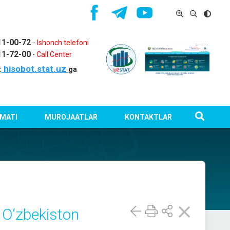
11-00-72
-
Ishonch telefoni
11-72-00
-
Call Center
hisobot.stat.uz
:
ga
MATI
MUROJAATLAR
KONTAKTLAR
a O‘zbekiston