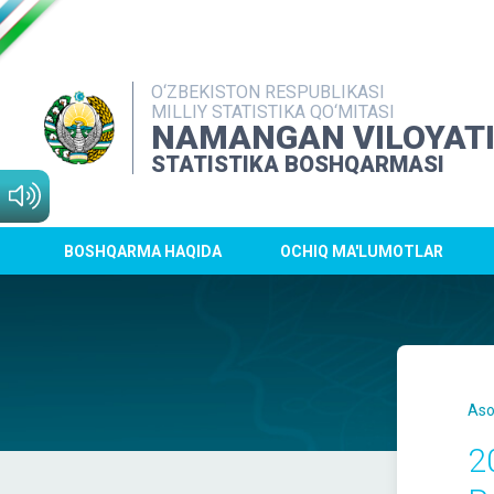
O‘ZBEKISTON RESPUBLIKASI
MILLIY STATISTIKA QO‘MITASI
NAMANGAN VILOYAT
STATISTIKA BOSHQARMASI
BOSHQARMA HAQIDA
OCHIQ MA'LUMOTLAR
Aso
2