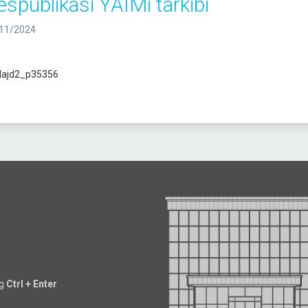
espublikasi YAIMi tarkibi
11/2024
ng
Ctrl + Enter