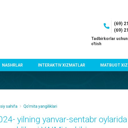
(69) 2
(69) 2
I
Tadbirkorlar uchun
o'tish
NASHRLAR
INTERAKTIV XIZMATLAR
MATBUOT XIZ
siy sahifa
Qo'mita yangiliklari
024- yilning yanvar-sentabr oylarid