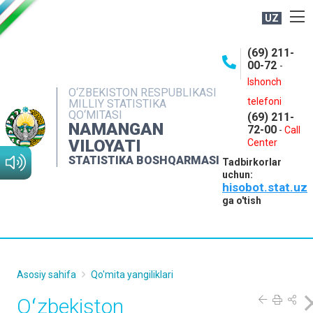
UZ
BOSHQARMA HAQIDA
(69) 211-
00-72
-
OCHIQ MA'LUMOTLAR
Ishonch
O‘ZBEKISTON RESPUBLIKASI
NASHRLAR
telefoni
MILLIY STATISTIKA
QO‘MITASI
(69) 211-
INTERAKTIV XIZMATLAR
NAMANGAN
72-00
-
Call
VILOYATI
MATBUOT XIZMATI
Center
STATISTIKA BOSHQARMASI
Tadbirkorlar
MUROJAATLAR
uchun:
hisobot.stat.uz
KONTAKTLAR
ga o'tish
Asosiy sahifa
Qo'mita yangiliklari
Oʻzbekiston