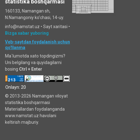
statistika boshqarmasi
160133, Namangan sh,
N.Namangoniy ko'chasi, 14-uy.
info@namstat.uz •
Sayt xaritasi
•
Bizga xabar yuboring
Veb-saytdan foydalanish uchun
qo'llanma
Ma`lumotda xato topdingizmi?
Uni belgilang va quyidagilarni
bosing
Ctrl + Enter
Onlayn: 20
© 2013-2026 Namangan viloyat
statistika boshqarmasi
Materiallardan foydalanganda
www.namstat.uz havolani
keltirish majburiy.