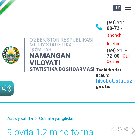
UZ
BOSHQARMA HAQIDA
(69) 211-
00-72
-
OCHIQ MA'LUMOTLAR
Ishonch
O‘ZBEKISTON RESPUBLIKASI
NASHRLAR
telefoni
MILLIY STATISTIKA
QO‘MITASI
(69) 211-
INTERAKTIV XIZMATLAR
NAMANGAN
72-00
-
Call
VILOYATI
MATBUOT XIZMATI
Center
STATISTIKA BOSHQARMASI
Tadbirkorlar
MUROJAATLAR
uchun:
hisobot.stat.uz
KONTAKTLAR
ga o'tish
Asosiy sahifa
Qo'mita yangiliklari
9 oyda 1,2 ming tonna