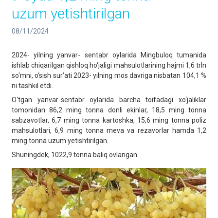
uzum yetishtirilgan
08/11/2024
2024- yilning yanvar- sentabr oylarida Mingbuloq tumanida
ishlab chiqarilgan qishloq ho‘jaligi mahsulotlarining hajmi 1,6 trln
so‘mni, o‘sish sur’ati 2023- yilning mos davriga nisbatan 104,1 %
ni tashkil etdi.
O‘tgan yanvar-sentabr oylarida barcha toifadagi xo‘jaliklar
tomonidan 86,2 ming tonna donli ekinlar, 18,5 ming tonna
sabzavotlar, 6,7 ming tonna kartoshka, 15,6 ming tonna poliz
mahsulotlari, 6,9 ming tonna meva va rezavorlar hamda 1,2
ming tonna uzum yetishtirilgan.
Shuningdek, 1022,9 tonna baliq ovlangan.