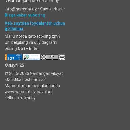
N.Namangoniy ko'chasi, 14-uy.
info@namstat.uz •
Sayt xaritasi
•
Bizga xabar yuboring
Veb-saytdan foydalanish uchun
qo'llanma
Ma`lumotda xato topdingizmi?
Uni belgilang va quyidagilarni
bosing
Ctrl + Enter
Onlayn: 25
© 2013-2026 Namangan viloyat
statistika boshqarmasi
Materiallardan foydalanganda
www.namstat.uz havolani
keltirish majburiy.