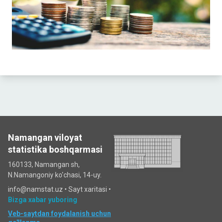
Namangan viloyat
statistika boshqarmasi
160133, Namangan sh,
N.Namangoniy ko'chasi, 14-uy.
info@namstat.uz •
Sayt xaritasi
•
Bizga xabar yuboring
Veb-saytdan foydalanish uchun