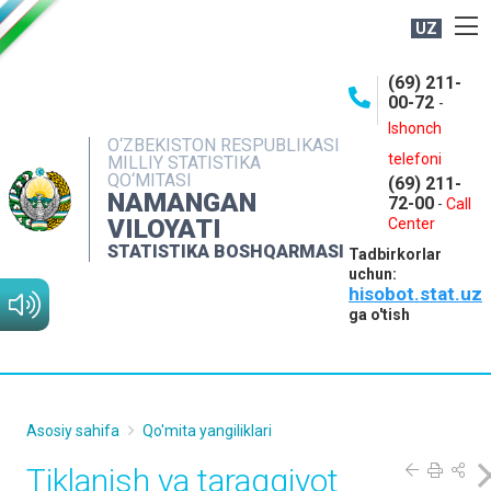
UZ
BOSHQARMA HAQIDA
(69) 211-
00-72
-
OCHIQ MA'LUMOTLAR
Ishonch
O‘ZBEKISTON RESPUBLIKASI
NASHRLAR
telefoni
MILLIY STATISTIKA
QO‘MITASI
(69) 211-
INTERAKTIV XIZMATLAR
NAMANGAN
72-00
-
Call
VILOYATI
MATBUOT XIZMATI
Center
STATISTIKA BOSHQARMASI
Tadbirkorlar
MUROJAATLAR
uchun:
hisobot.stat.uz
KONTAKTLAR
ga o'tish
Asosiy sahifa
Qo'mita yangiliklari
Tiklanish va taraqqiyot