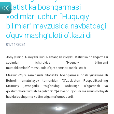
statistika boshqarmasi
xodimlari uchun “Huquqiy
bilimlar” mavzusida navbatdagi
o‘quv mashg‘uloti o‘tkazildi
01/11/2024
Joriy yilning 1- noyabr kuni Namangan viloyati statistika boshqarmasi
xodimlari ishtirokida "Huquqiy bilimlarni
mustahkamlash" mavzusida o‘quv seminari tashkil etildi.
Mazkur o'quv seminarida Statistika boshqarmasi bosh yuriskonsulti
Bohodir Ismatullayev tomonidan “O‘zbekiston Respublikasining
Ma’muriy javobgarlik to‘g‘risidagi kodeksiga o‘zgartirish va
qo‘shimchalar kiritish haqida” O‘RQ-985-son Qonuni mazmun-mohiyati
haqida boshqarma xodimlariga maʼlumot berdi.