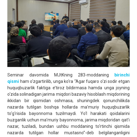
Seminar davomida MJtKning 283-moddaning
birinchi
qismi
ham o‘zgartirilib, unga ko‘ra “Agar fuqaro o‘zi sodir etgan
huquqbuzarlik faktiga e’tiroz bildirmasa hamda unga joyning
o‘zida solinadigan jarima miqdori bazaviy hisoblash miqdorining
ikkidan bir qismidan oshmasa, shuningdek qonunchilikda
nazarda tutilgan boshqa hollarda ma’muriy huquqbuzarlik
to‘g‘risida bayonnoma tuzilmaydi. Yo‘l harakati qoidalarini
buzganlik uchun ma’muriy bayonnoma, jarima miqdoridan qat’i
nazar, tuziladi, bundan ushbu moddaning to‘rtinchi qismida
nazarda tutilgan hollar mustasno”-deb belgilanganligini