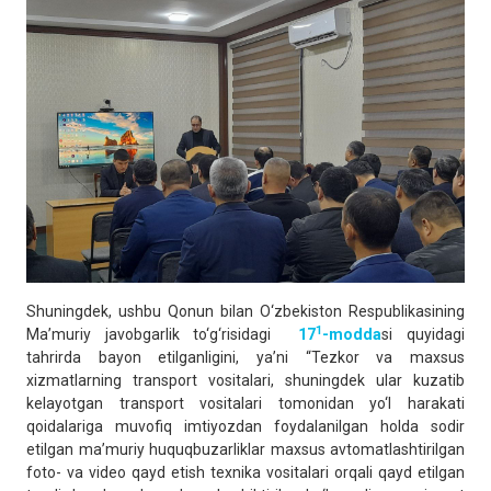
Shuningdek, ushbu Qonun bilan O‘zbekiston Respublikasining
1
Ma’muriy javobgarlik to‘g‘risidagi
17
-modda
si quyidagi
tahrirda bayon etilganligini, ya’ni “Tezkor va maxsus
xizmatlarning transport vositalari, shuningdek ular kuzatib
kelayotgan transport vositalari tomonidan yo‘l harakati
qoidalariga muvofiq imtiyozdan foydalanilgan holda sodir
etilgan ma’muriy huquqbuzarliklar maxsus avtomatlashtirilgan
foto- va video qayd etish texnika vositalari orqali qayd etilgan