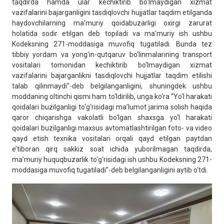
taqdirda hamda ular kechiktirib bo‘lmaydigan xizmat
vazifalarini bajarganligini tasdiqlovchi hujjatlar taqdim etilganda
haydovchilarning ma’muriy qoidabuzarligi oxirgi zarurat
holatida sodir etilgan deb topiladi va ma’muriy ish ushbu
Kodeksning 271-moddasiga muvofiq tugatiladi. Bunda tez
tibbiy yordam va yong‘in-qutqaruv bo‘linmalarining transport
vositalari tomonidan kechiktirib bo‘lmaydigan xizmat
vazifalarini bajarganlikni tasdiqlovchi hujjatlar taqdim etilishi
talab qilinmaydi”-deb belgilanganligini, shuningdek ushbu
moddaning oltinchi qismi ham to‘ldirilib, unga ko‘ra “Yo‘l harakati
qoidalari buzilganligi to‘g‘risidagi ma’lumot jarima solish haqida
qaror chiqarishga vakolatli bo‘lgan shaxsga yo‘l harakati
qoidalari buzilganligi maxsus avtomatlashtirilgan foto- va video
qayd etish texnika vositalari orqali qayd etilgan paytdan
e’tiboran qirq sakkiz soat ichida yuborilmagan taqdirda,
ma’muriy huquqbuzarlik to‘g‘risidagi ish ushbu Kodeksning 271-
moddasiga muvofiq tugatiladi”-deb belgilanganligini aytib o‘tdi.