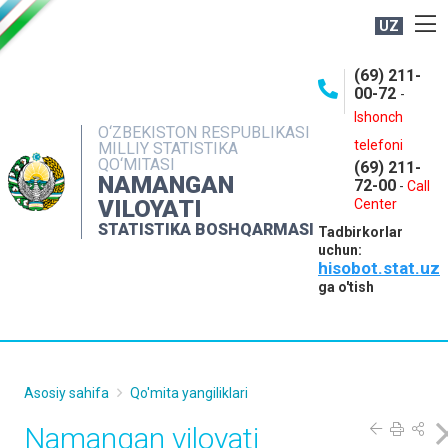
UZ
BOSHQARMA HAQIDA
(69) 211-
00-72
-
OCHIQ MA'LUMOTLAR
Ishonch
O‘ZBEKISTON RESPUBLIKASI
NASHRLAR
telefoni
MILLIY STATISTIKA
QO‘MITASI
(69) 211-
INTERAKTIV XIZMATLAR
NAMANGAN
72-00
-
Call
VILOYATI
MATBUOT XIZMATI
Center
STATISTIKA BOSHQARMASI
Tadbirkorlar
MUROJAATLAR
uchun:
hisobot.stat.uz
KONTAKTLAR
ga o'tish
Asosiy sahifa
Qo'mita yangiliklari
Namangan viloyati