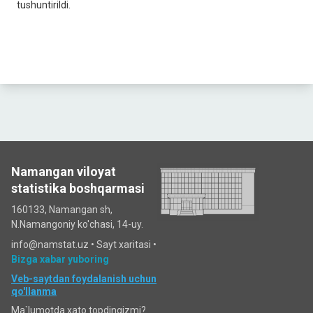
tushuntirildi.
Namangan viloyat
statistika boshqarmasi
160133, Namangan sh,
N.Namangoniy ko'chasi, 14-uy.
info@namstat.uz •
Sayt xaritasi
•
Bizga xabar yuboring
Veb-saytdan foydalanish uchun
qo'llanma
Ma`lumotda xato topdingizmi?