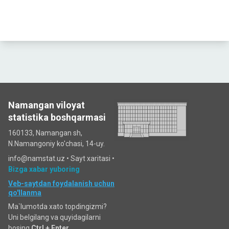
Namangan viloyat
statistika boshqarmasi
160133, Namangan sh,
N.Namangoniy ko'chasi, 14-uy.
info@namstat.uz •
Sayt xaritasi
•
Bizga xabar yuboring
Veb-saytdan foydalanish uchun
qo'llanma
Ma`lumotda xato topdingizmi?
Uni belgilang va quyidagilarni
bosing
Ctrl + Enter