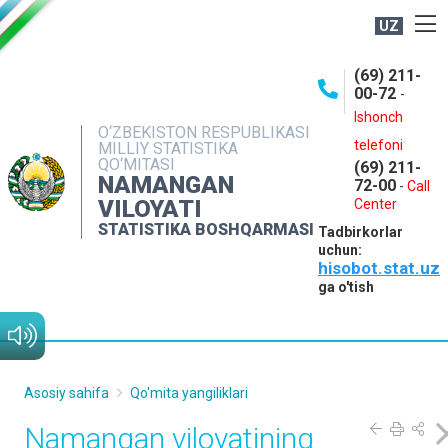
UZ
BOSHQARMA HAQIDA
(69) 211-
00-72
-
OCHIQ MA'LUMOTLAR
Ishonch
O‘ZBEKISTON RESPUBLIKASI
NASHRLAR
telefoni
MILLIY STATISTIKA
QO‘MITASI
(69) 211-
INTERAKTIV XIZMATLAR
NAMANGAN
72-00
-
Call
VILOYATI
MATBUOT XIZMATI
Center
STATISTIKA BOSHQARMASI
Tadbirkorlar
MUROJAATLAR
uchun:
hisobot.stat.uz
KONTAKTLAR
ga o'tish
Asosiy sahifa
Qo'mita yangiliklari
Namangan viloyatining