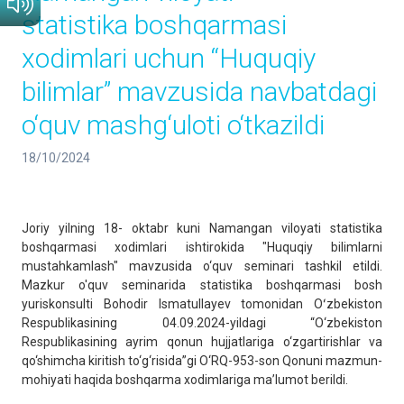
statistika boshqarmasi
xodimlari uchun “Huquqiy
bilimlar” mavzusida navbatdagi
o‘quv mashg‘uloti o‘tkazildi
18/10/2024
Joriy yilning 18- oktabr kuni Namangan viloyati statistika
boshqarmasi xodimlari ishtirokida "Huquqiy bilimlarni
mustahkamlash" mavzusida o‘quv seminari tashkil etildi.
Mazkur o'quv seminarida statistika boshqarmasi bosh
yuriskonsulti Bohodir Ismatullayev tomonidan Oʻzbekiston
Respublikasining 04.09.2024-yildagi “O‘zbekiston
Respublikasining ayrim qonun hujjatlariga o‘zgartirishlar va
qo‘shimcha kiritish to‘g‘risida”gi O‘RQ-953-son Qonuni mazmun-
mohiyati haqida boshqarma xodimlariga maʼlumot berildi.