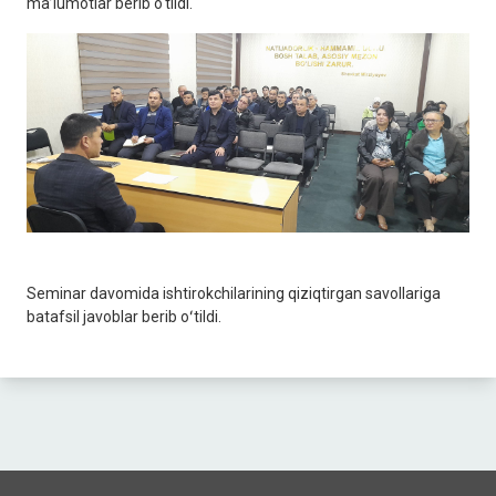
ma’lumotlar berib o‘tildi.
Seminar davomida ishtirokchilarining qiziqtirgan savollariga
batafsil javoblar berib oʻtildi.