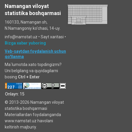
Namangan viloyat
statistika boshqarmasi
160133, Namangan sh,
N.Namangoniy ko'chasi, 14-uy.
info@namstat.uz •
Sayt xaritasi
•
Bizga xabar yuboring
Veb-saytdan foydalanish uchun
qo'llanma
Ma`lumotda xato topdingizmi?
Uni belgilang va quyidagilarni
bosing
Ctrl + Enter
Onlayn: 15
© 2013-2026 Namangan viloyat
statistika boshqarmasi
Materiallardan foydalanganda
www.namstat.uz havolani
keltirish majburiy.