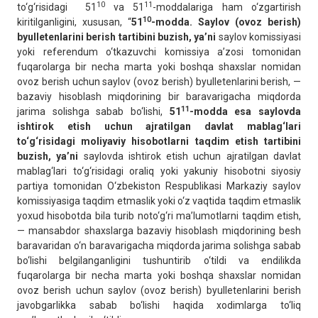
10
11
to‘g‘risidagi 51
va 51
-moddalariga ham o‘zgartirish
10
kiritilganligini, xususan, “
51
-modda. Saylov (ovoz berish)
byulletenlarini berish tartibini buzish, ya’ni
saylov komissiyasi
yoki referendum o‘tkazuvchi komissiya a’zosi tomonidan
fuqarolarga bir necha marta yoki boshqa shaxslar nomidan
ovoz berish uchun saylov (ovoz berish) byulletenlarini berish, —
bazaviy hisoblash miqdorining bir baravarigacha miqdorda
11
jarima solishga sabab bo‘lishi,
51
-modda esa saylovda
ishtirok etish uchun ajratilgan davlat mablag‘lari
to‘g‘risidagi moliyaviy hisobotlarni taqdim etish tartibini
buzish, ya’ni
saylovda ishtirok etish uchun ajratilgan davlat
mablag‘lari to‘g‘risidagi oraliq yoki yakuniy hisobotni siyosiy
partiya tomonidan O‘zbekiston Respublikasi Markaziy saylov
komissiyasiga taqdim etmaslik yoki o‘z vaqtida taqdim etmaslik
yoxud hisobotda bila turib noto‘g‘ri ma’lumotlarni taqdim etish,
— mansabdor shaxslarga bazaviy hisoblash miqdorining besh
baravaridan o‘n baravarigacha miqdorda jarima solishga sabab
bo‘lishi belgilanganligini tushuntirib o‘tildi va endilikda
fuqarolarga bir necha marta yoki boshqa shaxslar nomidan
ovoz berish uchun saylov (ovoz berish) byulletenlarini berish
javobgarlikka sabab bo‘lishi haqida xodimlarga to‘liq