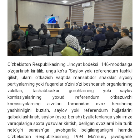
O‘zbekiston Respublikasining Jinoyat kodeksi 146-moddasiga
o‘zgartirish kiritilib, unga ko‘ra “Saylov yoki referendum tashkil
qilish, ularni o‘tkazish vaqtida mansabdor shaxslar, siyosiy
partiyalarning yoki fuqarolar o‘zini o‘zi boshqarish organlarining
vakillari, tashabbuskor guruhlarning yoki saylov
komissiyalarining yoxud referendum o‘tkazuvchi
komissiyalarning a’zolari tomonidan ovoz berishning
yashirinligini buzish, saylov yoki referendum hujjatlarini
qalbakilashtirish, saylov (ovoz berish) byulletenlariga yoki imzo
varaqalariga soxta yozuvlar kiritish, berilgan ovozlarni bila turib
noto‘g‘ri sanash”ga javobgarlik belgilanganligini hamda
O‘zbekiston Respublikasining 1994 Ma’muriy javobgarlik