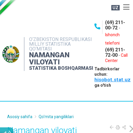
UZ
BOSHQARMA HAQIDA
(69) 211-
00-72
-
OCHIQ MA'LUMOTLAR
Ishonch
O‘ZBEKISTON RESPUBLIKASI
NASHRLAR
telefoni
MILLIY STATISTIKA
QO‘MITASI
(69) 211-
INTERAKTIV XIZMATLAR
NAMANGAN
72-00
-
Call
VILOYATI
MATBUOT XIZMATI
Center
STATISTIKA BOSHQARMASI
Tadbirkorlar
MUROJAATLAR
uchun:
hisobot.stat.uz
KONTAKTLAR
ga o'tish
Asosiy sahifa
Qo'mita yangiliklari
Namangan viloyati