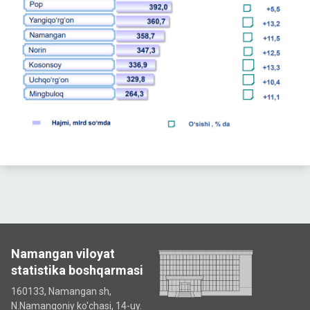
Namangan viloyat
statistika boshqarmasi
160133, Namangan sh,
N.Namangoniy ko'chasi, 14-uy.