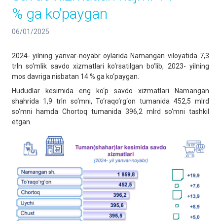
% ga ko‘paygan
06/01/2025
2024- yilning yanvar-noyabr oylarida Namangan viloyatida 7,3
trln so‘mlik savdo xizmatlari ko‘rsatilgan bo‘lib, 2023- yilning
mos davriga nisbatan 14 % ga ko‘paygan.
Hududlar kesimida eng ko‘p savdo xizmatlari Namangan
shahrida 1,9 trln so‘mni, To‘raqo‘rg‘on tumanida 452,5 mlrd
so‘mni hamda Chortoq tumanida 396,2 mlrd so‘mni tashkil
etgan.