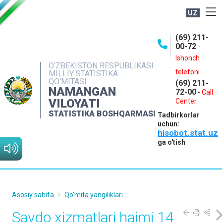
UZ
BOSHQARMA HAQIDA
(69) 211-
00-72
-
OCHIQ MA'LUMOTLAR
Ishonch
O‘ZBEKISTON RESPUBLIKASI
NASHRLAR
telefoni
MILLIY STATISTIKA
QO‘MITASI
(69) 211-
INTERAKTIV XIZMATLAR
NAMANGAN
72-00
-
Call
VILOYATI
MATBUOT XIZMATI
Center
STATISTIKA BOSHQARMASI
Tadbirkorlar
MUROJAATLAR
uchun:
hisobot.stat.uz
KONTAKTLAR
ga o'tish
Asosiy sahifa
Qo'mita yangiliklari
Savdo xizmatlari hajmi 14