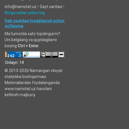
info@namstat.uz •
Sayt xaritasi
•
Bizga xabar yuboring
Veb-saytdan foydalanish uchun
qo'llanma
Ma`lumotda xato topdingizmi?
Uni belgilang va quyidagilarni
bosing
Ctrl + Enter
Onlayn: 14
© 2013-2026 Namangan viloyat
statistika boshqarmasi
Materiallardan foydalanganda
www.namstat.uz havolani
keltirish majburiy.