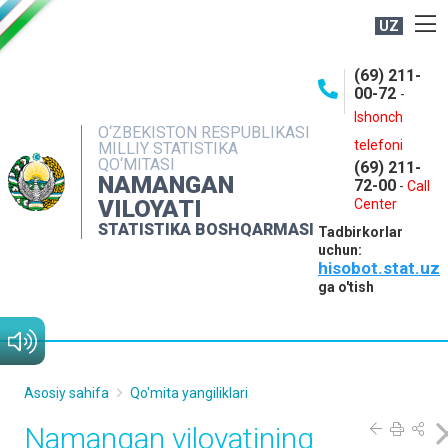
UZ
BOSHQARMA HAQIDA
(69) 211-
00-72
-
OCHIQ MA'LUMOTLAR
Ishonch
O‘ZBEKISTON RESPUBLIKASI
NASHRLAR
telefoni
MILLIY STATISTIKA
QO‘MITASI
(69) 211-
INTERAKTIV XIZMATLAR
NAMANGAN
72-00
-
Call
VILOYATI
MATBUOT XIZMATI
Center
STATISTIKA BOSHQARMASI
Tadbirkorlar
MUROJAATLAR
uchun:
hisobot.stat.uz
KONTAKTLAR
ga o'tish
Asosiy sahifa
Qo'mita yangiliklari
Namangan viloyatining