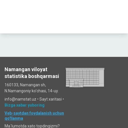
Namangan viloyat
statistika boshqarmasi
160133, Namangan sh,
N.Namangoniy ko'chasi, 14-uy.
info@namstat.uz •
Sayt xaritasi
•
Bizga xabar yuboring
Veb-saytdan foydalanish uchun
qo'llanma
Ma`lumotda xato topdingizmi?