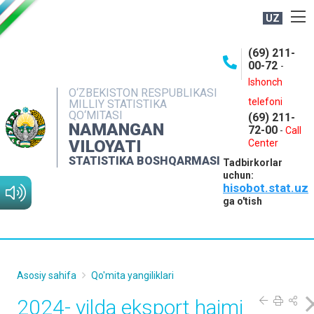
UZ
BOSHQARMA HAQIDA
(69) 211-
00-72
-
OCHIQ MA'LUMOTLAR
Ishonch
O‘ZBEKISTON RESPUBLIKASI
NASHRLAR
telefoni
MILLIY STATISTIKA
QO‘MITASI
(69) 211-
INTERAKTIV XIZMATLAR
NAMANGAN
72-00
-
Call
VILOYATI
MATBUOT XIZMATI
Center
STATISTIKA BOSHQARMASI
Tadbirkorlar
MUROJAATLAR
uchun:
hisobot.stat.uz
KONTAKTLAR
ga o'tish
Asosiy sahifa
Qo'mita yangiliklari
2024- yilda eksport hajmi