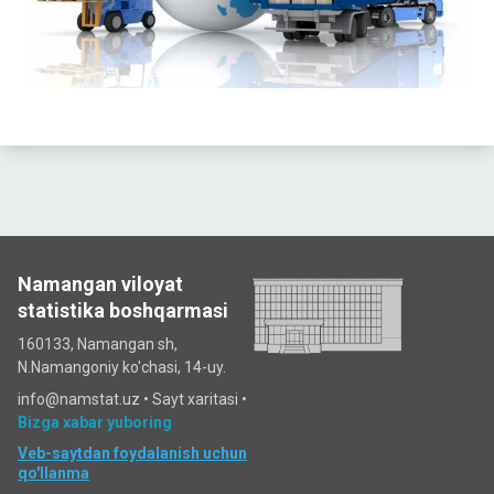
Namangan viloyat
statistika boshqarmasi
160133, Namangan sh,
N.Namangoniy ko'chasi, 14-uy.
info@namstat.uz •
Sayt xaritasi
•
Bizga xabar yuboring
Veb-saytdan foydalanish uchun
qo'llanma