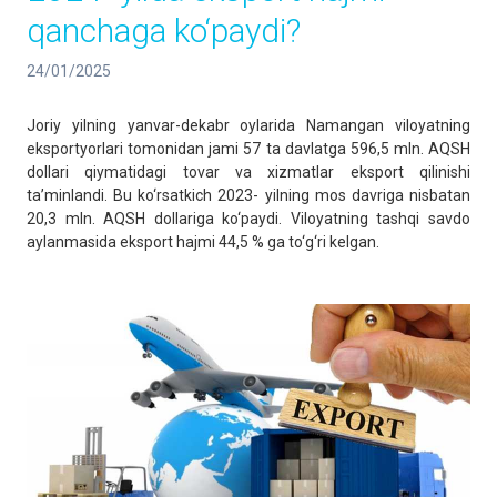
qanchaga ko‘paydi?
24/01/2025
Joriy yilning yanvar-dekabr oylarida Namangan viloyatning
eksportyorlari tomonidan jami 57 ta davlatga 596,5 mln. AQSH
dollari qiymatidagi tovar va xizmatlar eksport qilinishi
ta’minlandi. Bu ko‘rsatkich 2023- yilning mos davriga nisbatan
20,3 mln. AQSH dollariga ko‘paydi. Viloyatning tashqi savdo
aylanmasida eksport hajmi 44,5 % ga to‘g‘ri kelgan.