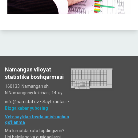
Namangan viloyat
statistika boshqarmasi
160133, Namangan sh,
N.Namangoniy ko'chasi, 14-uy.
info@namstat.uz •
Sayt xaritasi
•
Bizga xabar yuboring
Veb-saytdan foydalanish uchun
qo'llanma
Ma`lumotda xato topdingizmi?
Uni belgilang va quyidagilarni