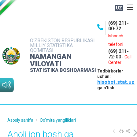
UZ
BOSHQARMA HAQIDA
(69) 211-
00-72
-
OCHIQ MA'LUMOTLAR
Ishonch
O‘ZBEKISTON RESPUBLIKASI
NASHRLAR
telefoni
MILLIY STATISTIKA
QO‘MITASI
(69) 211-
INTERAKTIV XIZMATLAR
NAMANGAN
72-00
-
Call
VILOYATI
MATBUOT XIZMATI
Center
STATISTIKA BOSHQARMASI
Tadbirkorlar
MUROJAATLAR
uchun:
hisobot.stat.uz
KONTAKTLAR
ga o'tish
Asosiy sahifa
Qo'mita yangiliklari
Aholi jon boshiga