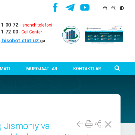
11-00-72
-
Ishonch telefoni
11-72-00
-
Call Center
hisobot.stat.uz
:
ga
MATI
MUROJAATLAR
KONTAKTLAR
g Jismoniy va