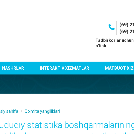
(69) 2
(69) 2
I
Tadbirkorlar uchun
o'tish
NASHRLAR
INTERAKTIV XIZMATLAR
MATBUOT XIZ
siy sahifa
Qo'mita yangiliklari
ududiy statistika boshqarmalarinin