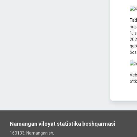
Tad
huj
“Ji
202
qar
bos
Veb
oʻt
Namangan viloyat statistika boshqarmasi
160133, Namangan sh,