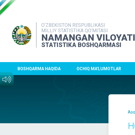
O‘ZBEKISTON RESPUBLIKASI
MILLIY STATISTIKA QO‘MITASI
NAMANGAN VILOYAT
STATISTIKA BOSHQARMASI
BOSHQARMA HAQIDA
OCHIQ MA'LUMOTLAR
Aso
H