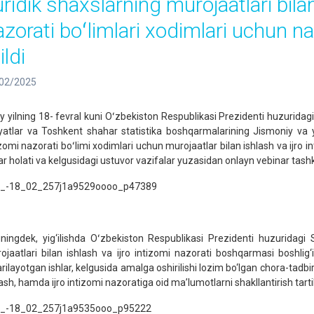
ridik shaxslarning murojaatlari bilan
azorati boʻlimlari xodimlari uchun n
ildi
02/2025
iy yilning 18- fevral kuni Oʻzbekiston Respublikasi Prezidenti huzuridag
oyatlar va Toshkent shahar statistika boshqarmalarining Jismoniy va yu
izomi nazorati boʻlimi xodimlari uchun murojaatlar bilan ishlash va ijro i
ar holati va kelgusidagi ustuvor vazifalar yuzasidan onlayn vebinar tashkil
ningdek, yig‘ilishda Oʻzbekiston Respublikasi Prezidenti huzuridagi S
ojaatlari bilan ishlash va ijro intizomi nazorati boshqarmasi boshlig‘
arilayotgan ishlar, kelgusida amalga oshirilishi lozim bo‘lgan chora-tadbir
ash, hamda ijro intizomi nazoratiga oid ma’lumotlarni shakllantirish tartib