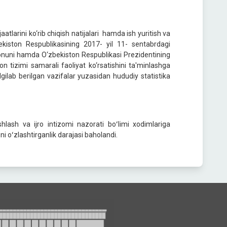
atlarini ko‘rib chiqish natijalari hamda ish yuritish va
ekiston Respublikasining 2017- yil 11- sentabrdagi
Qonuni hamda O‘zbekiston Respublikasi Prezidentining
on tizimi samarali faoliyat ko‘rsatishini ta'minlashga
gilab berilgan vazifalar yuzasidan hududiy statistika
hlash va ijro intizomi nazorati boʻlimi xodimlariga
ni oʻzlashtirganlik darajasi baholandi.