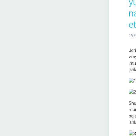
yu
n
et
19/
Jor
vil
int
ishl
Shu
mur
baj
ishl