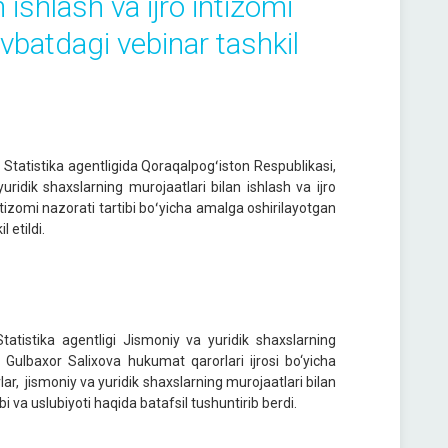
 ishlash va ijro intizomi
avbatdagi vebinar tashkil
i Statistika agentligida Qoraqalpogʻiston Respublikasi,
ridik shaxslarning murojaatlari bilan ishlash va ijro
ntizomi nazorati tartibi boʻyicha amalga oshirilayotgan
 etildi.
tatistika agentligi Jismoniy va yuridik shaxslarning
i Gulbaxor Salixova hukumat qarorlari ijrosi bo‘yicha
lar, jismoniy va yuridik shaxslarning murojaatlari bilan
i va uslubiyoti haqida batafsil tushuntirib berdi.