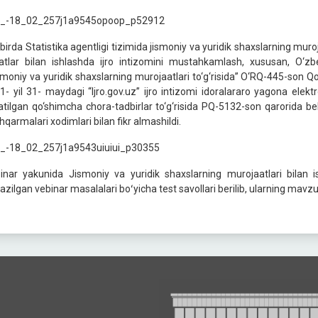
birda Statistika agentligi tizimida jismoniy va yuridik shaxslarning muroja
jatlar bilan ishlashda ijro intizomini mustahkamlash, xususan, O‘zb
smoniy va yuridik shaxslarning murojaatlari to‘g‘risida” O‘RQ-445-son 
1- yil 31- maydagi “Ijro.gov.uz” ijro intizomi idoralararo yagona elektr
atilgan qo‘shimcha chora-tadbirlar to‘g‘risida PQ-5132-son qarorida bel
hqarmalari xodimlari bilan fikr almashildi.
inar yakunida Jismoniy va yuridik shaxslarning murojaatlari bilan is
kazilgan vebinar masalalari boʻyicha test savollari berilib, ularning mavzu