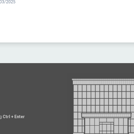
03/2025
ng
Ctrl + Enter