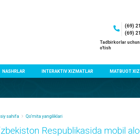
(69) 2
(69) 2
I
Tadbirkorlar uchun
o'tish
NASHRLAR
INTERAKTIV XIZMATLAR
MATBUOT XIZ
siy sahifa
Qo'mita yangiliklari
‘zbekiston Respublikasida mobil alo