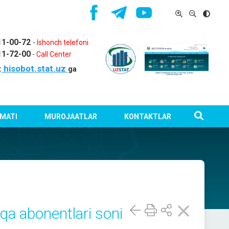
11-00-72
-
Ishonch telefoni
11-72-00
-
Call Center
hisobot.stat.uz
:
ga
MATI
MUROJAATLAR
KONTAKTLAR
qa abonentlari soni