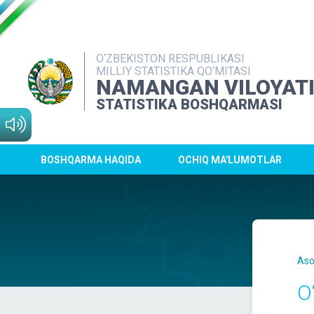
O‘ZBEKISTON RESPUBLIKASI
MILLIY STATISTIKA QO‘MITASI
NAMANGAN VILOYAT
STATISTIKA BOSHQARMASI
BOSHQARMA HAQIDA
OCHIQ MA'LUMOTLAR
Aso
O