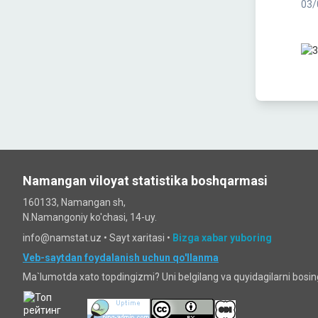
03/
Namangan viloyat statistika boshqarmasi
160133, Namangan sh,
N.Namangoniy ko'chasi, 14-uy.
info@namstat.uz •
Sayt xaritasi
•
Bizga xabar yuboring
Veb-saytdan foydalanish uchun qo'llanma
Ma`lumotda xato topdingizmi? Uni belgilang va quyidagilarni bosi