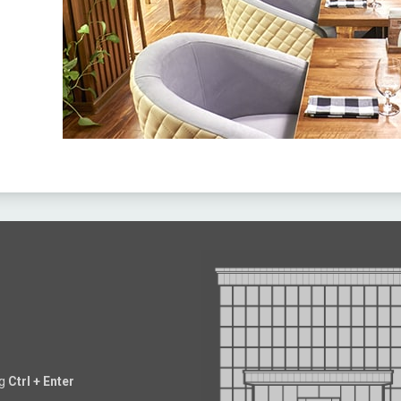
ng
Ctrl + Enter