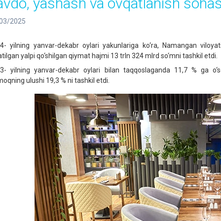
avdo, yashash va ovqatlanish sohas
03/2025
4- yilning yanvar-dekabr oylari yakunlariga ko‘ra, Namangan viloya
tilgan yalpi qo‘shilgan qiymat hajmi 13 trln 324 mlrd so‘mni tashkil etdi.
3- yilning yanvar-dekabr oylari bilan taqqoslaganda 11,7 % ga o‘
oqning ulushi 19,3 % ni tashkil etdi.