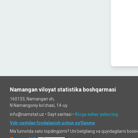
Namangan viloyat statistika boshqarmasi
160133, Namangan sh,
N.Namangoniy ko'chasi, 14-uy.
info@namstat.uz •
Sayt xaritasi
•
Bizga xabar yuboring
Veb-saytdan foydalanish uchun qo'llanma
Ma`lumotda xato topdingizmi? Uni belgilang va quyidagilarni bosi