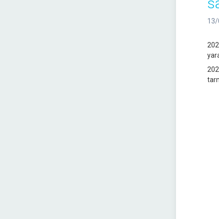
s
13/
202
yara
202
tarm