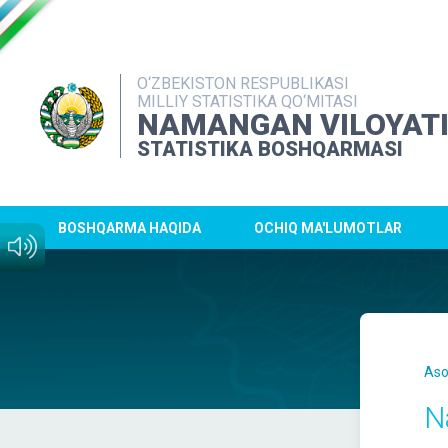
O‘ZBEKISTON RESPUBLIKASI
MILLIY STATISTIKA QO‘MITASI
NAMANGAN VILOYAT
STATISTIKA BOSHQARMASI
BOSHQARMA HAQIDA
OCHIQ MA'LUMOTLAR
Aso
N