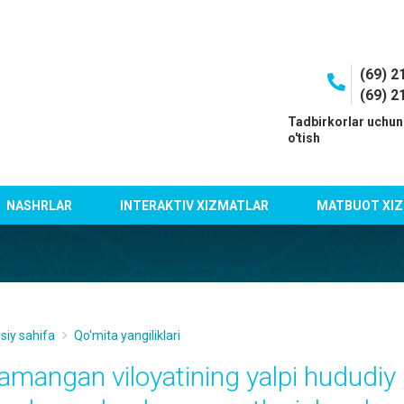
(69) 2
(69) 2
I
Tadbirkorlar uchun
o'tish
NASHRLAR
INTERAKTIV XIZMATLAR
MATBUOT XIZ
siy sahifa
Qo'mita yangiliklari
amangan viloyatining yalpi hududiy 