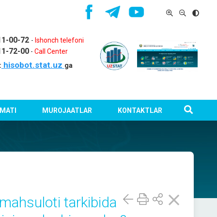
11-00-72
-
Ishonch telefoni
11-72-00
-
Call Center
hisobot.stat.uz
:
ga
MATI
MUROJAATLAR
KONTAKTLAR
mahsuloti tarkibida