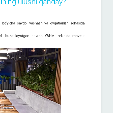
ining ulushi qanday?
ti bo‘yicha savdo, yashash va ovqatlanish sohasida
sdi. Kuzatilayotgan davrda YAHM tarkibida mazkur