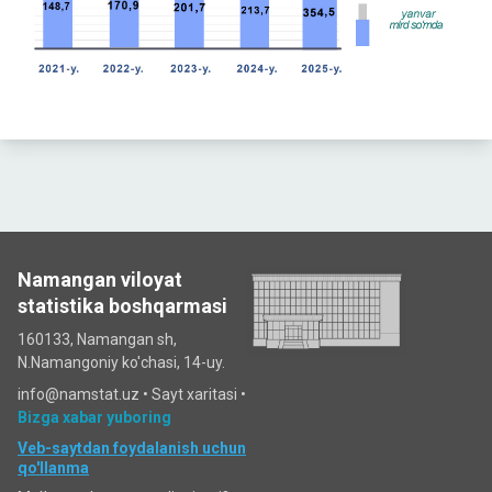
Namangan viloyat
statistika boshqarmasi
160133, Namangan sh,
N.Namangoniy ko'chasi, 14-uy.
info@namstat.uz •
Sayt xaritasi
•
Bizga xabar yuboring
Veb-saytdan foydalanish uchun
qo'llanma