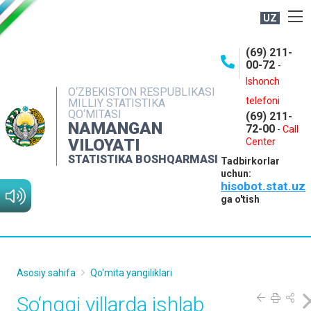
UZ
BOSHQARMA HAQIDA
(69) 211-
00-72
-
OCHIQ MA'LUMOTLAR
Ishonch
O‘ZBEKISTON RESPUBLIKASI
NASHRLAR
telefoni
MILLIY STATISTIKA
QO‘MITASI
(69) 211-
INTERAKTIV XIZMATLAR
NAMANGAN
72-00
-
Call
VILOYATI
MATBUOT XIZMATI
Center
STATISTIKA BOSHQARMASI
Tadbirkorlar
MUROJAATLAR
uchun:
hisobot.stat.uz
KONTAKTLAR
ga o'tish
Asosiy sahifa
Qo'mita yangiliklari
So‘nggi yillarda ishlab