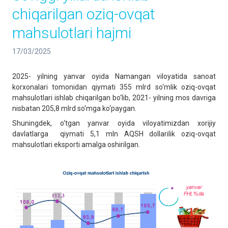
chiqarilgan oziq-ovqat
mahsulotlari hajmi
17/03/2025
2025- yilning yanvar oyida Namangan viloyatida sanoat
korxonalari tomonidan qiymati 355 mlrd so‘mlik oziq-ovqat
mahsulotlari ishlab chiqarilgan bo‘lib, 2021- yilning mos davriga
nisbatan 205,8 mlrd so‘mga ko‘paygan.
Shuningdek, o‘tgan yanvar oyida viloyatimizdan xorijiy
davlatlarga qiymati 5,1 mln AQSH dollarilik oziq-ovqat
mahsulotlari eksporti amalga oshirilgan.