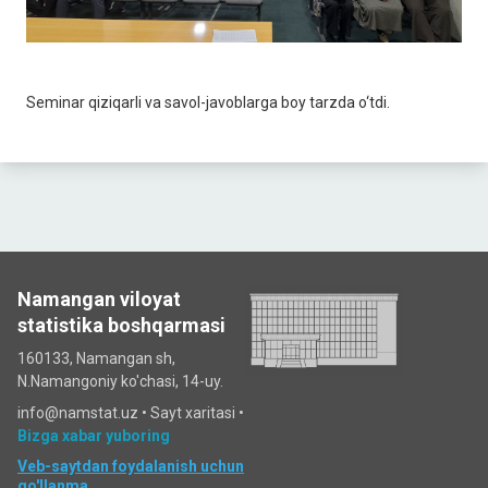
Seminar qiziqarli va savol-javoblarga boy tarzda o‘tdi.
Namangan viloyat
statistika boshqarmasi
160133, Namangan sh,
N.Namangoniy ko'chasi, 14-uy.
info@namstat.uz •
Sayt xaritasi
•
Bizga xabar yuboring
Veb-saytdan foydalanish uchun
qo'llanma