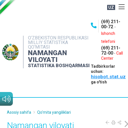
UZ
BOSHQARMA HAQIDA
(69) 211-
00-72
-
OCHIQ MA'LUMOTLAR
Ishonch
O‘ZBEKISTON RESPUBLIKASI
NASHRLAR
telefoni
MILLIY STATISTIKA
QO‘MITASI
(69) 211-
INTERAKTIV XIZMATLAR
NAMANGAN
72-00
-
Call
VILOYATI
MATBUOT XIZMATI
Center
STATISTIKA BOSHQARMASI
Tadbirkorlar
MUROJAATLAR
uchun:
hisobot.stat.uz
KONTAKTLAR
ga o'tish
Asosiy sahifa
Qo'mita yangiliklari
Namangan viloyati