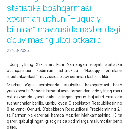
statistika boshqarmasi
xodimlari uchun “Huquqiy
bilimlar” mavzusida navbatdagi
o‘quv mashg‘uloti o‘tkazildi
28/03/2025
Joriy yilning 28- mart kuni Namangan viloyati statistika
boshqarmasi xodimlari ishtirokida "Huquqiy bilimlarni
mustahkamlash" mavzusida o‘quv seminari tashkil etildi.
Mazkur o'quv seminarida statistika boshqarmasi bosh
yuriskonsulti Bohodir Ismatullayev tomonidan joriy yilning mart
oyi davomida yangi qabul qilingan qonun hujjatlari xususida
tushunchalar berilib, ushbu oyda O‘zbekiston Respublikasining
8 ta yangi Qonuni, O‘zbekiston Respublikasi Prezidentining 21
ta Farmon va qarorlari hamda Vazirlar Mahkamasining 15 ta
qarori qabul qilinganligi to‘g‘risida xodimlarga ma’lumotlar berib
o‘tildi.