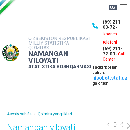
UZ
BOSHQARMA HAQIDA
(69) 211-
00-72
-
OCHIQ MA'LUMOTLAR
Ishonch
O‘ZBEKISTON RESPUBLIKASI
NASHRLAR
telefoni
MILLIY STATISTIKA
QO‘MITASI
(69) 211-
INTERAKTIV XIZMATLAR
NAMANGAN
72-00
-
Call
VILOYATI
MATBUOT XIZMATI
Center
STATISTIKA BOSHQARMASI
Tadbirkorlar
MUROJAATLAR
uchun:
hisobot.stat.uz
KONTAKTLAR
ga o'tish
Asosiy sahifa
Qo'mita yangiliklari
Namangan viloyati