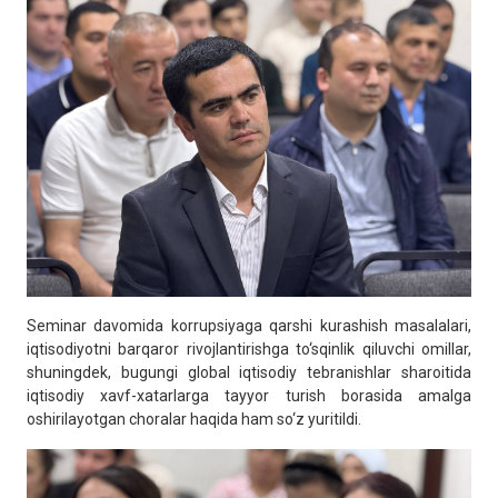
Seminar davomida korrupsiyaga qarshi kurashish masalalari,
iqtisodiyotni barqaror rivojlantirishga to‘sqinlik qiluvchi omillar,
shuningdek, bugungi global iqtisodiy tebranishlar sharoitida
iqtisodiy xavf-xatarlarga tayyor turish borasida amalga
oshirilayotgan choralar haqida ham so‘z yuritildi.