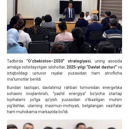
Tadbirda
“O‘zbekiston–2030” strategiyasi
, uning asosida
amalga oshirilayotgan islohotlar,
2025-yilgi “Davlat dasturi”
va
istiqboldagi ustuvor rejalar yuzasidan ham atroflicha
ma’lumotlar berildi.
Bundan tashqari, davlatimiz rahbari tomonidan energetika
sohasini rivojlantirish, “yashil energiya” bo‘yicha startap
loyihalarni yo‘lga qo‘yish yuzasidan o‘tkazilgan muhim
yig‘ilishlar, ularning mazmun-mohiyati, belgilangan vazifalar
ham muhokama markazida bo‘ldi.