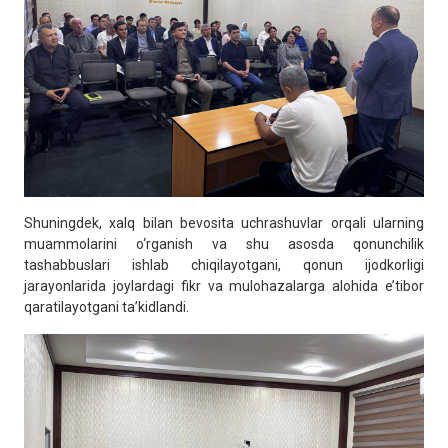
Shuningdek, xalq bilan bevosita uchrashuvlar orqali ularning
muammolarini o‘rganish va shu asosda qonunchilik
tashabbuslari ishlab chiqilayotgani, qonun ijodkorligi
jarayonlarida joylardagi fikr va mulohazalarga alohida e’tibor
qaratilayotgani ta’kidlandi.