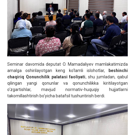
Seminar davomida deputat O. Mamadaliyev mamlakatimizda
amalga oshirilayotgan keng ko‘lamli islohotlar,
beshinchi
chaqiriq Qonunchilik palatasi faoliyati
, shu jumladan, qabul
qilingan yangi qonunlar va qonunchilikka kiritilayotgan
o‘zgartishlar, mavjud normativ-huquqiy hujjatlarni
takomillashtirish bo‘yicha batafsil tushuntirish berdi.