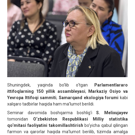
Shuningdek, yaqinda bo‘lib o‘tgan
Parlamentlararo
ittifoqlarning 150 yillik assambleyasi
,
Markaziy Osiyo va
Yevropa Ittifoqi sammiti
,
Samarqand ekologiya forumi
kabi
xalqaro tadbirlar haqida ham ma’lumot berildi.
Seminar davomida boshqarma boshlig‘i
S. Melixujayev
tomonidan
O‘zbekiston Respublikasi Milliy statistika
qo‘mitasi faoliyatini takomillashtirish
bo‘yicha qabul qilingan
farmon va qarorlar haqida ma’lumot berilib, tizimda amalga