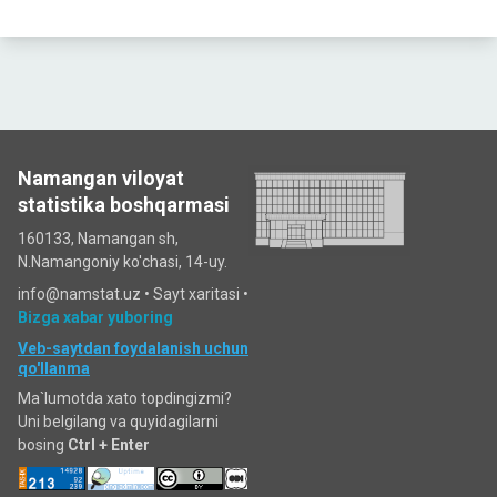
Namangan viloyat
statistika boshqarmasi
160133, Namangan sh,
N.Namangoniy ko'chasi, 14-uy.
info@namstat.uz •
Sayt xaritasi
•
Bizga xabar yuboring
Veb-saytdan foydalanish uchun
qo'llanma
Ma`lumotda xato topdingizmi?
Uni belgilang va quyidagilarni
bosing
Ctrl + Enter