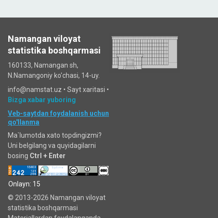
Namangan viloyat
statistika boshqarmasi
160133, Namangan sh,
N.Namangoniy ko'chasi, 14-uy.
info@namstat.uz •
Sayt xaritasi
•
Bizga xabar yuboring
Veb-saytdan foydalanish uchun
qo'llanma
Ma`lumotda xato topdingizmi?
Uni belgilang va quyidagilarni
bosing
Ctrl + Enter
Onlayn: 15
© 2013-2026 Namangan viloyat
statistika boshqarmasi