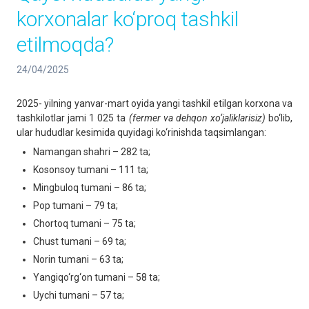
korxonalar ko‘proq tashkil
etilmoqda?
24/04/2025
2025- yilning yanvar-mart oyida yangi tashkil etilgan korxona va
tashkilotlar jami 1 025 ta
(fermer va dehqon xo‘jaliklarisiz)
bo‘lib,
ular hududlar kesimida quyidagi ko‘rinishda taqsimlangan:
Namangan shahri – 282 ta;
Kosonsoy tumani – 111 ta;
Mingbuloq tumani – 86 ta;
Pop tumani – 79 ta;
Chortoq tumani – 75 ta;
Chust tumani – 69 ta;
Norin tumani – 63 ta;
Yangiqo‘rg‘on tumani – 58 ta;
Uychi tumani – 57 ta;