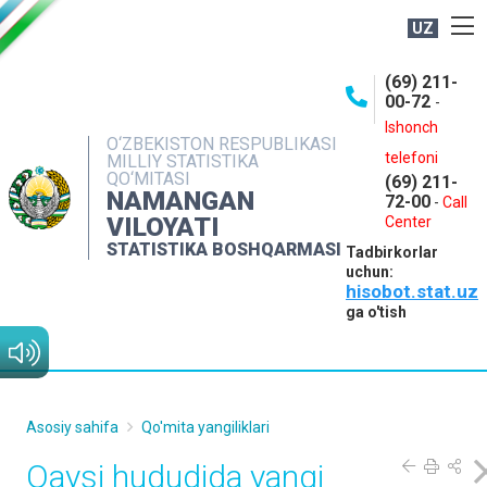
UZ
BOSHQARMA HAQIDA
(69) 211-
00-72
-
OCHIQ MA'LUMOTLAR
Ishonch
O‘ZBEKISTON RESPUBLIKASI
NASHRLAR
telefoni
MILLIY STATISTIKA
QO‘MITASI
(69) 211-
INTERAKTIV XIZMATLAR
NAMANGAN
72-00
-
Call
VILOYATI
MATBUOT XIZMATI
Center
STATISTIKA BOSHQARMASI
Tadbirkorlar
MUROJAATLAR
uchun:
hisobot.stat.uz
KONTAKTLAR
ga o'tish
Asosiy sahifa
Qo'mita yangiliklari
Qaysi hududida yangi