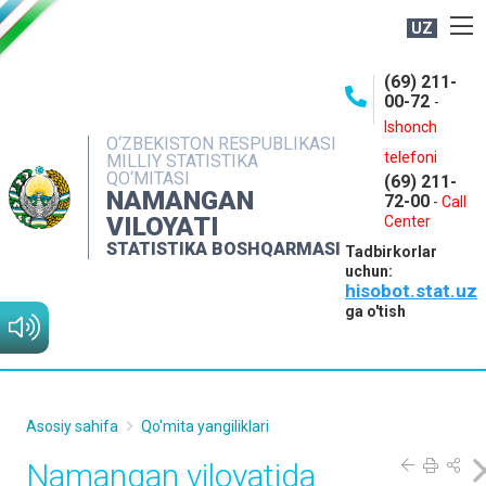
UZ
BOSHQARMA HAQIDA
(69) 211-
00-72
-
OCHIQ MA'LUMOTLAR
Ishonch
O‘ZBEKISTON RESPUBLIKASI
NASHRLAR
telefoni
MILLIY STATISTIKA
QO‘MITASI
(69) 211-
INTERAKTIV XIZMATLAR
NAMANGAN
72-00
-
Call
VILOYATI
MATBUOT XIZMATI
Center
STATISTIKA BOSHQARMASI
Tadbirkorlar
MUROJAATLAR
uchun:
hisobot.stat.uz
KONTAKTLAR
ga o'tish
Asosiy sahifa
Qo'mita yangiliklari
Namangan viloyatida