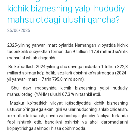
kichik biznesning yalpi hududiy
mahsulotdagi ulushi qancha?
25/06/2025
2025-yilning yanvar–mart oylarida Namangan viloyatida kichik
tadbirkorlik subyektlari tomonidan 9 trillion 117,8 milliard so‘mlik
mahsulot ishlab chiqarildi.
Bu ko‘rsatkich 2024-yilning shu davriga nisbatan 1 trillion 322,8
milliard so‘mga ko‘p bo‘lib, sezilarli o‘sishni ko‘rsatmoqda (2024-
yil yanvar–mart – 7 trln 795,0 mlrd so‘m).
Shu davr mobaynida kichik biznesning yalpi hududiy
mahsulotdagi (YAHM) ulushi 67,3 % ni tashkil etdi.
Mazkur ko‘rsatkich viloyat iqtisodiyotida kichik biznesning
ustuvor o‘ringa ega ekanligini va ular hududning ishlab chiqarish,
xizmatlar ko‘rsatish, savdo va boshqa iqtisodiy faoliyat turlarida
faol ishtirok etib, bandlikni oshirish va aholi daromadlarini
ko‘paytirishga salmoqli hissa qo‘shmoqda.