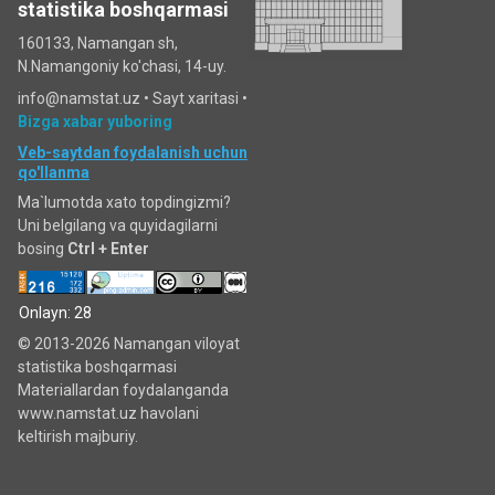
statistika boshqarmasi
160133, Namangan sh,
N.Namangoniy ko'chasi, 14-uy.
info@namstat.uz •
Sayt xaritasi
•
Bizga xabar yuboring
Veb-saytdan foydalanish uchun
qo'llanma
Ma`lumotda xato topdingizmi?
Uni belgilang va quyidagilarni
bosing
Ctrl + Enter
Onlayn: 28
© 2013-2026 Namangan viloyat
statistika boshqarmasi
Materiallardan foydalanganda
www.namstat.uz havolani
keltirish majburiy.