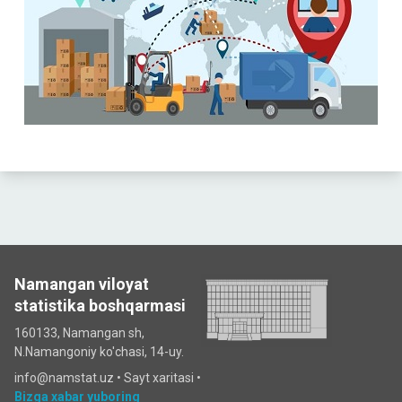
Namangan viloyat
statistika boshqarmasi
160133, Namangan sh,
N.Namangoniy ko'chasi, 14-uy.
info@namstat.uz •
Sayt xaritasi
•
Bizga xabar yuboring