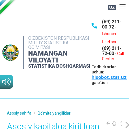
UZ
BOSHQARMA HAQIDA
(69) 211-
00-72
-
OCHIQ MA'LUMOTLAR
Ishonch
O‘ZBEKISTON RESPUBLIKASI
NASHRLAR
telefoni
MILLIY STATISTIKA
QO‘MITASI
(69) 211-
INTERAKTIV XIZMATLAR
NAMANGAN
72-00
-
Call
VILOYATI
MATBUOT XIZMATI
Center
STATISTIKA BOSHQARMASI
Tadbirkorlar
MUROJAATLAR
uchun:
hisobot.stat.uz
KONTAKTLAR
ga o'tish
Asosiy sahifa
Qo'mita yangiliklari
Asosiy kapitalga kiritilgan