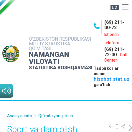
UZ
BOSHQARMA HAQIDA
(69) 211-
00-72
-
OCHIQ MA'LUMOTLAR
Ishonch
O‘ZBEKISTON RESPUBLIKASI
NASHRLAR
telefoni
MILLIY STATISTIKA
QO‘MITASI
(69) 211-
INTERAKTIV XIZMATLAR
NAMANGAN
72-00
-
Call
VILOYATI
MATBUOT XIZMATI
Center
STATISTIKA BOSHQARMASI
Tadbirkorlar
MUROJAATLAR
uchun:
hisobot.stat.uz
KONTAKTLAR
ga o'tish
Asosiy sahifa
Qo'mita yangiliklari
Sport va dam olish