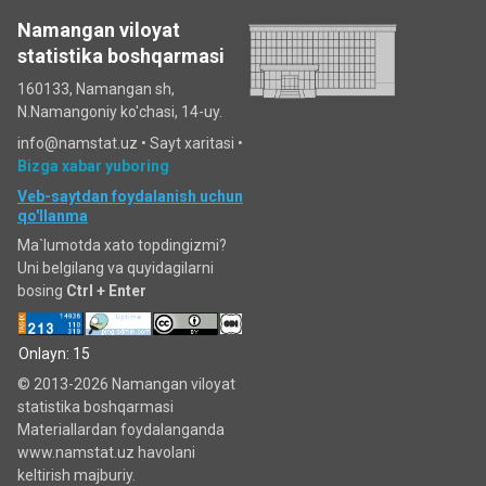
Namangan viloyat
statistika boshqarmasi
160133, Namangan sh,
N.Namangoniy ko'chasi, 14-uy.
info@namstat.uz •
Sayt xaritasi
•
Bizga xabar yuboring
Veb-saytdan foydalanish uchun
qo'llanma
Ma`lumotda xato topdingizmi?
Uni belgilang va quyidagilarni
bosing
Ctrl + Enter
Onlayn: 15
© 2013-2026 Namangan viloyat
statistika boshqarmasi
Materiallardan foydalanganda
www.namstat.uz havolani
keltirish majburiy.