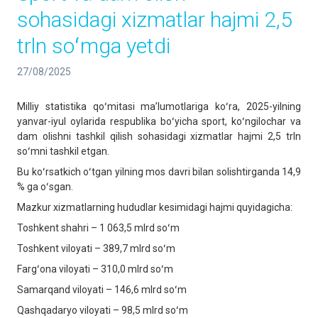
sohasidagi xizmatlar hajmi 2,5
trln soʻmga yetdi
27/08/2025
Milliy statistika qoʻmitasi maʼlumotlariga koʻra, 2025-yilning
yanvar-iyul oylarida respublika boʻyicha sport, koʻngilochar va
dam olishni tashkil qilish sohasidagi xizmatlar hajmi 2,5 trln
soʻmni tashkil etgan.
Bu koʻrsatkich oʻtgan yilning mos davri bilan solishtirganda 14,9
% ga oʻsgan.
Mazkur xizmatlarning hududlar kesimidagi hajmi quyidagicha:
Toshkent shahri – 1 063,5 mlrd soʻm
Toshkent viloyati – 389,7 mlrd soʻm
Fargʻona viloyati – 310,0 mlrd soʻm
Samarqand viloyati – 146,6 mlrd soʻm
Qashqadaryo viloyati – 98,5 mlrd soʻm