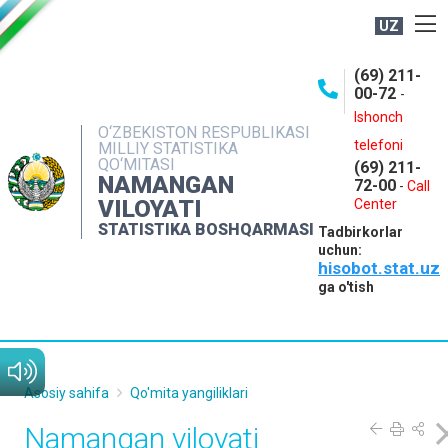
UZ
BOSHQARMA HAQIDA
(69) 211-
00-72
-
OCHIQ MA'LUMOTLAR
Ishonch
O‘ZBEKISTON RESPUBLIKASI
NASHRLAR
telefoni
MILLIY STATISTIKA
QO‘MITASI
(69) 211-
INTERAKTIV XIZMATLAR
NAMANGAN
72-00
-
Call
VILOYATI
MATBUOT XIZMATI
Center
STATISTIKA BOSHQARMASI
Tadbirkorlar
MUROJAATLAR
uchun:
hisobot.stat.uz
KONTAKTLAR
ga o'tish
Asosiy sahifa
Qo'mita yangiliklari
Namangan viloyati