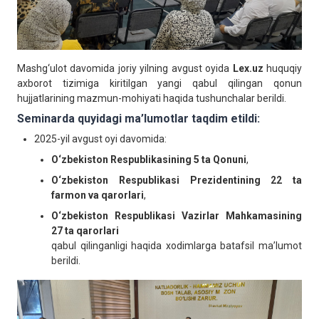
Mashg‘ulot davomida joriy yilning avgust oyida
Lex.uz
huquqiy
axborot tizimiga kiritilgan yangi qabul qilingan qonun
hujjatlarining mazmun-mohiyati haqida tushunchalar berildi.
Seminarda quyidagi ma’lumotlar taqdim etildi:
2025-yil avgust oyi davomida:
O‘zbekiston Respublikasining 5 ta Qonuni
,
O‘zbekiston Respublikasi Prezidentining 22 ta
farmon va qarorlari
,
O‘zbekiston Respublikasi Vazirlar Mahkamasining
27 ta qarorlari
qabul qilinganligi haqida xodimlarga batafsil ma’lumot
berildi.