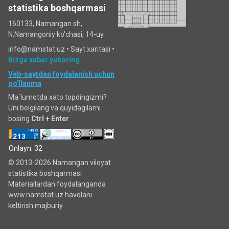
statistika boshqarmasi
160133, Namangan sh,
N.Namangoniy ko'chasi, 14-uy.
info@namstat.uz •
Sayt xaritasi
•
Bizga xabar yuboring
Veb-saytdan foydalanish uchun
qo'llanma
Ma`lumotda xato topdingizmi?
Uni belgilang va quyidagilarni
bosing
Ctrl + Enter
Onlayn: 32
© 2013-2026 Namangan viloyat
statistika boshqarmasi
Materiallardan foydalanganda
www.namstat.uz havolani
keltirish majburiy.