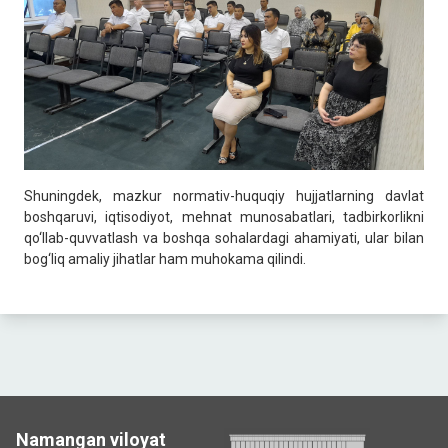
Shuningdek, mazkur normativ-huquqiy hujjatlarning davlat
boshqaruvi, iqtisodiyot, mehnat munosabatlari, tadbirkorlikni
qo‘llab-quvvatlash va boshqa sohalardagi ahamiyati, ular bilan
bog‘liq amaliy jihatlar ham muhokama qilindi.
Namangan viloyat