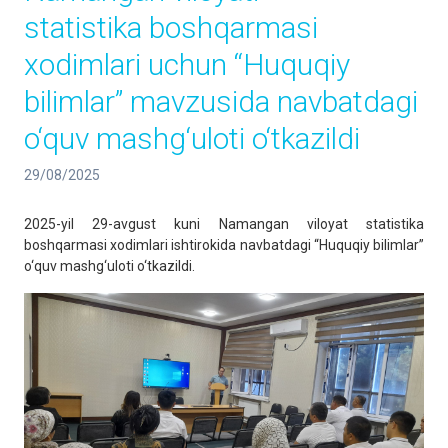
statistika boshqarmasi
xodimlari uchun “Huquqiy
bilimlar” mavzusida navbatdagi
o‘quv mashg‘uloti o‘tkazildi
29/08/2025
2025-yil 29-avgust kuni Namangan viloyat statistika
boshqarmasi xodimlari ishtirokida navbatdagi “Huquqiy bilimlar”
o‘quv mashg‘uloti o‘tkazildi.