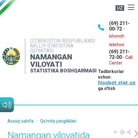
UZ
BOSHQARMA HAQIDA
(69) 211-
00-72
-
OCHIQ MA'LUMOTLAR
Ishonch
O‘ZBEKISTON RESPUBLIKASI
NASHRLAR
telefoni
MILLIY STATISTIKA
QO‘MITASI
(69) 211-
INTERAKTIV XIZMATLAR
NAMANGAN
72-00
-
Call
VILOYATI
MATBUOT XIZMATI
Center
STATISTIKA BOSHQARMASI
Tadbirkorlar
MUROJAATLAR
uchun:
hisobot.stat.uz
KONTAKTLAR
ga o'tish
Asosiy sahifa
Qo'mita yangiliklari
Namangan viloyatida