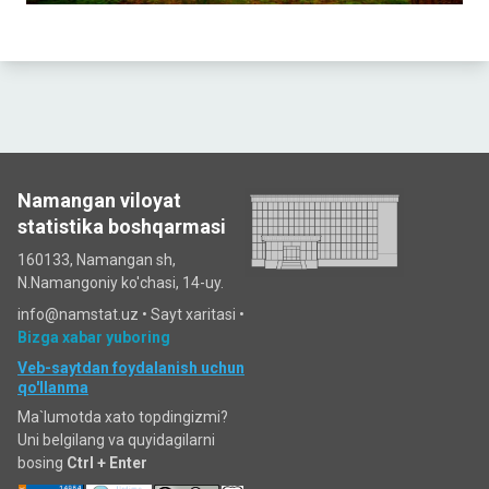
Namangan viloyat
statistika boshqarmasi
160133, Namangan sh,
N.Namangoniy ko'chasi, 14-uy.
info@namstat.uz •
Sayt xaritasi
•
Bizga xabar yuboring
Veb-saytdan foydalanish uchun
qo'llanma
Ma`lumotda xato topdingizmi?
Uni belgilang va quyidagilarni
bosing
Ctrl + Enter