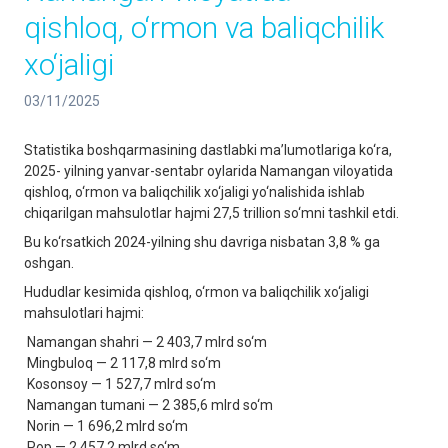
qishloq, o‘rmon va baliqchilik
xo‘jaligi
03/11/2025
Statistika boshqarmasining dastlabki ma’lumotlariga ko‘ra,
2025- yilning yanvar-sentabr oylarida Namangan viloyatida
qishloq, o‘rmon va baliqchilik xo‘jaligi yo‘nalishida ishlab
chiqarilgan mahsulotlar hajmi 27,5 trillion so‘mni tashkil etdi.
Bu ko‘rsatkich 2024-yilning shu davriga nisbatan 3,8 % ga
oshgan.
Hududlar kesimida qishloq, o‘rmon va baliqchilik xo‘jaligi
mahsulotlari hajmi:
Namangan shahri — 2 403,7 mlrd so‘m
Mingbuloq — 2 117,8 mlrd so‘m
Kosonsoy — 1 527,7 mlrd so‘m
Namangan tumani — 2 385,6 mlrd so‘m
Norin — 1 696,2 mlrd so‘m
Pop — 2 457,2 mlrd so‘m